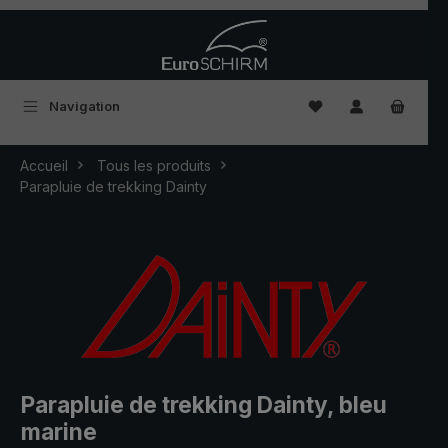
Passer au contenu principal
Vous avez 0 articles
Navigation
Accueil
Tous les produits
Parapluie de trekking Dainty
Parapluie de trekking Dainty, bleu
marine