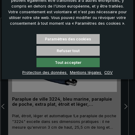
peuvent également être transmises à d'autres entreprises, y
compris en dehors de l'Union européenne, et y être traitées.
Autres produits que vous pourriez aimer :
Votre consentement est volontaire et n'est pas nécessaire pour
utiliser notre site web. Vous pouvez modifier ou révoquer votre
consentement à tout moment via « Paramètres des cookies ».
Ignorer la galerie de produits
Paramètres des cookies
Refuser tout
Tout accepter
Protection des données
Mentions légales
CGV
Paraplue de ville 3224, bleu marine, parapluie
de poche, extra plat, étroit et léger,
automatique
Plat, étroit, léger et automatique !Le parapluie de poche
"3224" excelle dans ses dimensions pratiques : il ne
mesure qu'environ 3 cm de haut, 25,5 cm de long et
pèse 212 g. Il est donc parfait pour être transporté dans