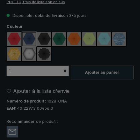
Prix TTC, frais de livraison en sus
Disponible, délai de livraison 3-5 jours
Sélectionnez
Couleur
rouge
bleu marine
noir
vert foncé
orange
vert clair
bleu clair
bleu / vert
jaune / orange à carreaux
argent, protection UV 50+
noir, avec bandes réfléchissantes
Ajouter au panier
Ajouter à la liste d'envie
Numéro de produit :
1028-ONA
EAN:
40 22973 00456 0
Recommander ce produit :