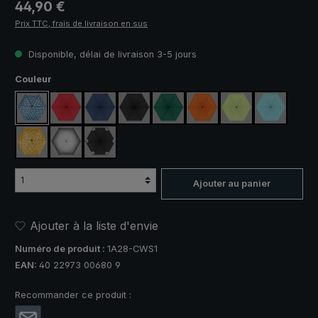
Prix régulier :
44,90 €
Prix TTC, frais de livraison en sus
Disponible, délai de livraison 3-5 jours
Sélectionnez
Couleur
bleu / vert à carreaux
rouge
bleu marine
noir
vert foncé
orange
vert clair
bleu clair
jaune / orange à carreaux
argent, protection UV 50+
noir, avec bandes réfléchissantes
Ajouter au panier
Ajouter à la liste d'envie
Numéro de produit :
1A28-CWS1
EAN:
40 22973 00680 9
Recommander ce produit :