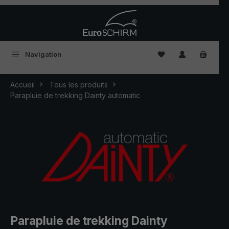
Passer au contenu principal
Vous avez 0 articles
Navigation
Accueil
Tous les produits
Parapluie de trekking Dainty automatic
Parapluie de trekking Dainty