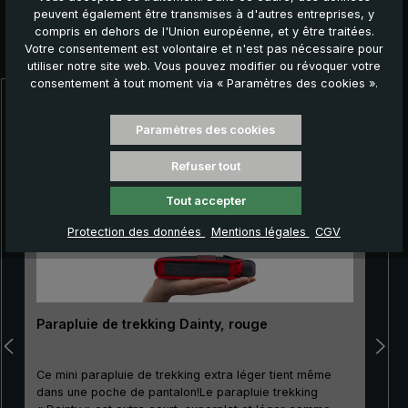
peuvent également être transmises à d'autres entreprises, y
compris en dehors de l'Union européenne, et y être traitées.
Autres produits que vous pourriez aimer :
Votre consentement est volontaire et n'est pas nécessaire pour
utiliser notre site web. Vous pouvez modifier ou révoquer votre
consentement à tout moment via « Paramètres des cookies ».
Ignorer la galerie de produits
Paramètres des cookies
Refuser tout
Tout accepter
Protection des données
Mentions légales
CGV
Parapluie de trekking Dainty, rouge
Ce mini parapluie de trekking extra léger tient même
dans une poche de pantalon!Le parapluie trekking