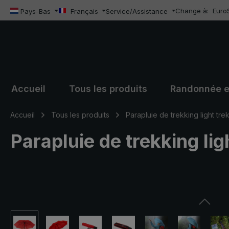
Change à:
Euro
sser au contenu principal
Passer à la recherche
Passer à la navigation principale
Pays-Bas
Français
Service/Assistance
Accueil
Tous les produits
Randonnée e
Accueil
Tous les produits
Parapluie de trekking light tre
Parapluie de trekking lig
Ignorer la galerie d'images