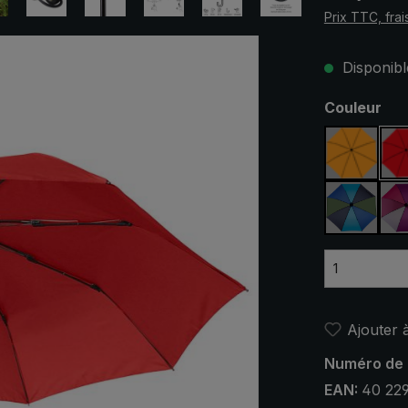
Prix TTC, frai
Disponible
Sélectionn
Couleur
orange
bleu / v
Ajouter à
Numéro de 
EAN:
40 22