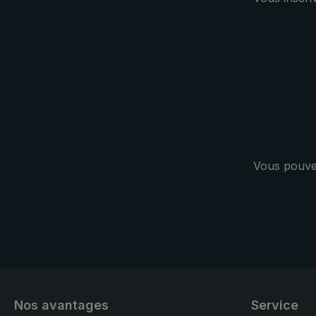
dos ou à la 
mousqueton
Vous pouvez
Nos avantages
Service