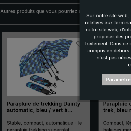
Autres produits que vous pourriez aimer :
Sur notre site web, 
relatives aux termin
notre site web, d'in
Ignorer la galerie de produits
proposer des pub
traitement. Dans ce 
compris en dehors d
n'est pas néces
c
Paramètre
Parapluie de trekking Dainty
Parapluie 
automatic, bleu / vert à
trek, bleu
carreaux
de poche,
Stable, compact, automatique - le
avec bous
Compact, lég
parapluie trekking superplat
baleines man