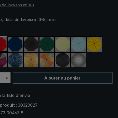
s de livraison en sus
, délai de livraison 3-5 jours
ez
rouge
bleu marine
noir
vert foncé
vert clair
bleu clair
jaune
ert
violet / rouge / gris
bleu / vert à carreaux
jaune / orange à carreaux
orange / jaune
noir, avec bandes réfléchis
argent, protection
Ajouter au panier
 la liste d'envie
produit :
30329027
973 00463 8