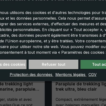
nous utilisons des cookies et d'autres technologies pour tra
aux et les données personnelles. Cela nous permet d'assurer
tégrer des services externes, d'effectuer des mesures et de
licités personnalisées. En cliquant sur « Tout accepter »,
cadre, des données peuvent également être transmises à d'
e l'Union européenne, et y être traitées. Votre consenteme
saire pour utiliser notre site web. Vous pouvez modifier o
onsentement à tout moment via « Paramètres des cookies 
s des cookies
Refuser tout
Tout a
Protection des données
Mentions légales
CGV
de trekking light
Parapluie de trekking li
 marine, parapluie
trek ultra, bleu clair
 manuel, compact,
sole
er, stable et avec
Compact, extrêmement lége
uelles.Que ce soit
avec baleines manuelles. C