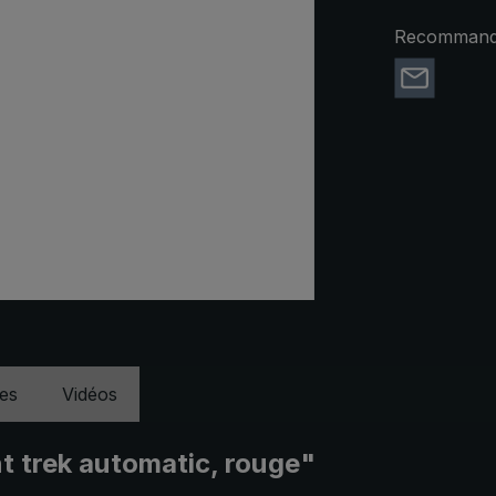
Recommande
ues
Vidéos
ht trek automatic, rouge"