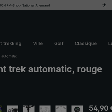
SCHIRM-Shop National Allemand
t trekking
Ville
Golf
Classique
L
k automatic
ht trek automatic, rouge
Prix régulier
54,90 