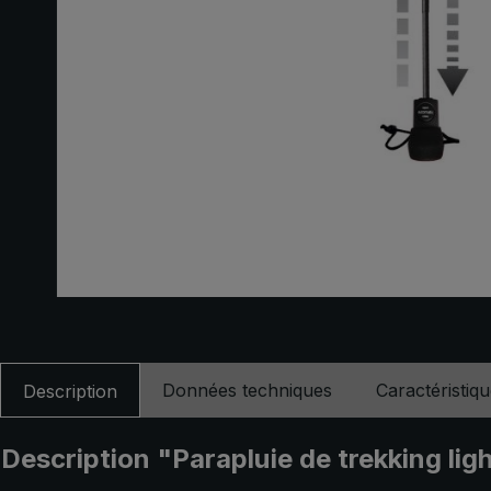
Données techniques
Caractéristiq
Description
Description "Parapluie de trekking lig