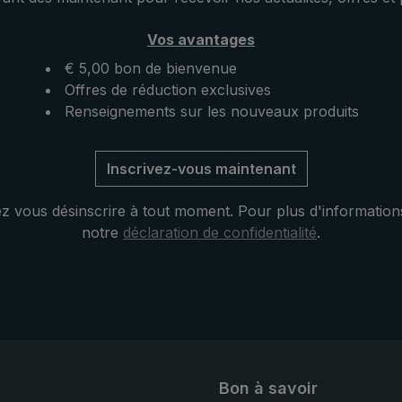
poche avec le
immédiatement prêt à l'empl
.
pour la prochaine pluie. Ou
Vos avantages
parapluie de poche ultralég
distingue par ailleurs par sa
€ 5,00 bon de bienvenue
couverture de taille pratique
Offres de réduction exclusives
Renseignements sur les nouveaux produits
Inscrivez-vous maintenant
 vous désinscrire à tout moment. Pour plus d'information
notre
déclaration de confidentialité
.
Bon à savoir