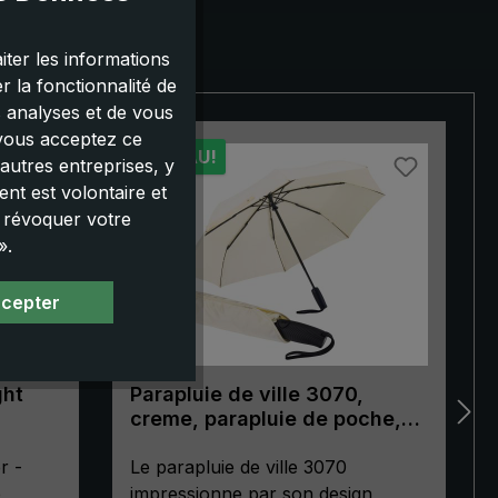
iter les informations
 la fonctionnalité de
s analyses et de vous
 vous acceptez ce
NOUVEAU!
autres entreprises, y
nt est volontaire et
u révoquer votre
».
ccepter
ght
Parapluie de ville 3070,
creme, parapluie de poche,
automatique, poignée de
r -
forme ergonomique
Le parapluie de ville 3070
e
impressionne par son design