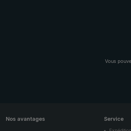
pour la proc
parapluie de
distingue par
couverture de
Vous pouvez
Nos avantages
Service
Expéditio