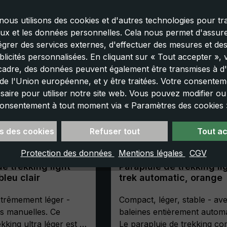
nous utilisons des cookies et d'autres technologies pour tra
aux et les données personnelles. Cela nous permet d'assurer
tégrer des services externes, d'effectuer des mesures et de
licités personnalisées. En cliquant sur « Tout accepter »,
cadre, des données peuvent également être transmises à d'
e l'Union européenne, et y être traitées. Votre consenteme
saire pour utiliser notre site web. Vous pouvez modifier o
onsentement à tout moment via « Paramètres des cookies 
s des cookies
Refuser tout
Tout a
Protection des données
Mentions légales
CGV
de trekking light
Parapluie de trekking li
bleu clair
trek automatic, orange
trêmement léger -
Compact, léger, stable - av
es manuelles. Ce
baleines entièrement automa
kking ultra léger est le
Le parapluie de trekking co