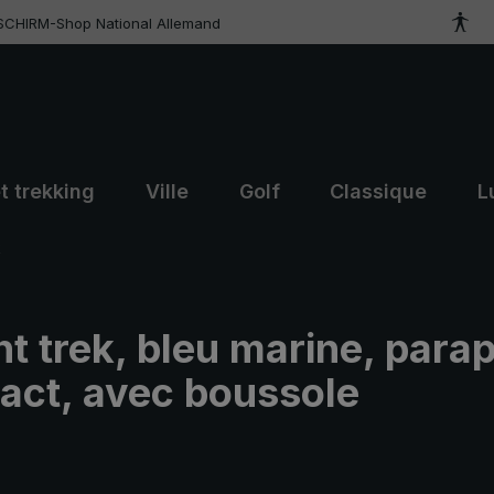
SCHIRM-Shop National Allemand
t trekking
Ville
Golf
Classique
L
k
ht trek, bleu marine, parap
act, avec boussole