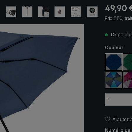
Prix régulier
49,90 
Prix TTC, frai
Disponible
Sélectionn
Couleur
bleu ma
bleu / v
Ajouter à
Numéro de 