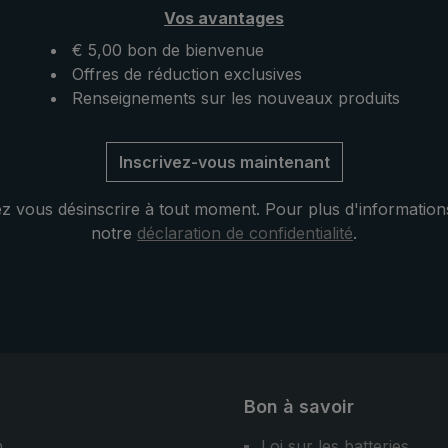
haine pluie. Ouvert, ce
parapluie automatique de p
Vos avantages
 poche ultraléger se
pratique répond aux plus h
 ailleurs par sa
attentes en matière de stabili
€ 5,00 bon de bienvenue
 taille pratique.
de fonctionnalité, même en 
Offres de réduction exclusives
conditions d'utilisation diffici
Renseignements sur les nouveaux produits
Inscrivez-vous maintenant
 vous désinscrire à tout moment. Pour plus d'information
notre
déclaration de confidentialité
.
Bon à savoir
n
Loi sur les batteries