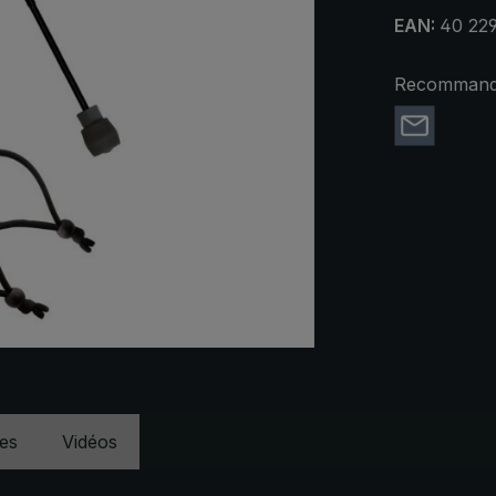
EAN:
40 229
Recommande
ues
Vidéos