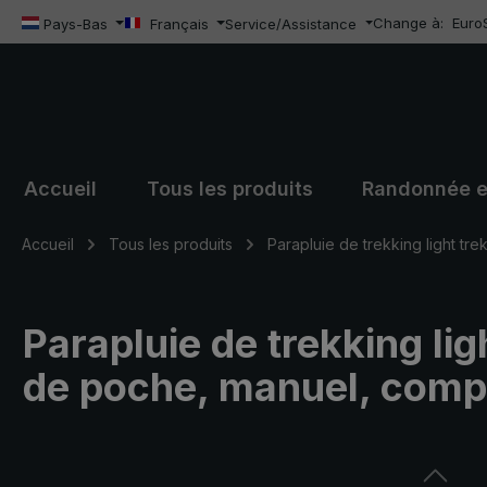
Change à:
Euro
sser au contenu principal
Passer à la recherche
Passer à la navigation principale
Pays-Bas
Français
Service/Assistance
Accueil
Tous les produits
Randonnée e
Accueil
Tous les produits
Parapluie de trekking light tre
Parapluie de trekking lig
de poche, manuel, comp