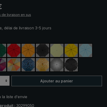
 :
€
s de livraison en sus
, délai de livraison 3-5 jours
ez
rine
vert foncé
rouge
orange
noir
vert clair
jaune
bleu clair
ert
violet / rouge / gris
orange / jaune
bleu / vert à carreaux
jaune / orange à carreaux
argent, protection UV 50+
noir, avec bandes r
Ajouter au panier
 la liste d'envie
produit :
30299050