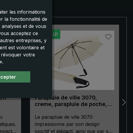
iter les informations
 la fonctionnalité de
s analyses et de vous
 vous acceptez ce
NOUVEAU!
autres entreprises, y
nt est volontaire et
u révoquer votre
».
ccepter
ght
Parapluie de ville 3070,
creme, parapluie de poche,
automatique, poignée de
ec
forme ergonomique
Le parapluie de ville 3070
tiques.
impressionne par son design
mpact «
sportif et élégant, ainsi que par sa