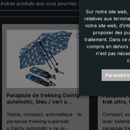
Autres produits que vous pourriez aimer :
Sur notre site web, 
relatives aux termin
notre site web, d'in
Ignorer la galerie de produits
proposer des pub
traitement. Dans ce 
compris en dehors d
n'est pas néces
c
Paramètre
Parapluie de trekking Dainty
Parapluie 
automatic, bleu / vert à
trek ultra, 
carreaux
Stable, compact, automatique - le
Compact, ex
parapluie trekking superplat
avec balein
« Dainty automatic » ne se
parapluie tre