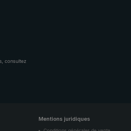
oche
rainuré de la poignée offre une
autes
bonne prise en main. La toile
té et
résistante en polyester est
cas de
hydrofuge et sèche rapidement
les.
après la pluie. La housse de
protection dispose d' une
ouverture ovale pratique. Ainsi, le
parapluie de poche
peut être rangé très rapidement
s, consultez
après la pluie. Design,
fonctionnalité et confort : le
parapluie de ville 3070 est votre
compagnon sportif et élégant ainsi
que fiable, lorsqu'il pleut.
Mentions juridiques
Conditions générales de vente