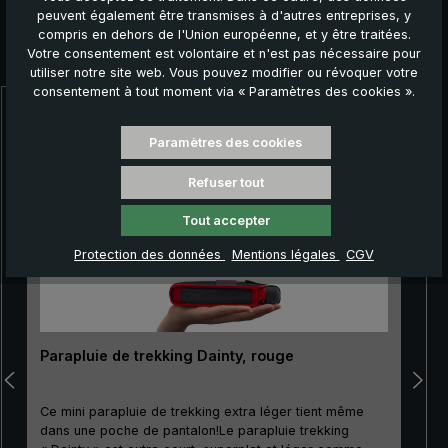
peuvent également être transmises à d'autres entreprises, y
compris en dehors de l'Union européenne, et y être traitées.
Autres produits que vous pourriez aimer :
Votre consentement est volontaire et n'est pas nécessaire pour
utiliser notre site web. Vous pouvez modifier ou révoquer votre
consentement à tout moment via « Paramètres des cookies ».
Ignorer la galerie de produits
Paramètres des cookies
Refuser tout
Tout accepter
Protection des données
Mentions légales
CGV
Parapluie de trekking Dainty, rouge
Ce mini parapluie de trekking extra léger tient même
dans une poche de pantalon!Le parapluie trekking