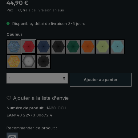
Prix régulier :
44,90 €
Prix TTC, frais de livraison en sus
Disponible, délai de livraison 3-5 jours
Sélectionnez
Couleur
bleu / vert à carreaux
rouge
bleu marine
noir
vert foncé
orange
vert clair
bleu clair
jaune / orange à carreaux
argent, protection UV 50+
noir, avec bandes réfléchissantes
Ajouter au panier
Ajouter à la liste d'envie
Numéro de produit :
1A28-OCH
EAN:
40 22973 00672 4
Recommander ce produit :