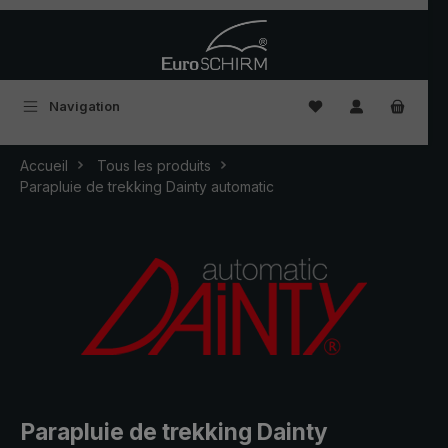
Passer au contenu principal
Vous avez 0 articles
Navigation
Accueil
Tous les produits
Parapluie de trekking Dainty automatic
Parapluie de trekking Dainty