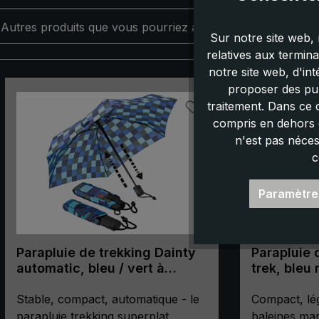
Autres produits que vous pourriez aimer :
Sur notre site web, 
relatives aux termin
notre site web, d'in
Ignorer la galerie de produits
proposer des pub
traitement. Dans ce 
compris en dehors d
n'est pas néces
c
Paramètre
Parapluie de trekking Dainty
Parapluie 
automatic, bleu / vert à
trek, bleu
carreaux
de poche,
Stable, compact, automatique - le
avec bous
Compact, lég
parapluie trekking superplat
baleines man