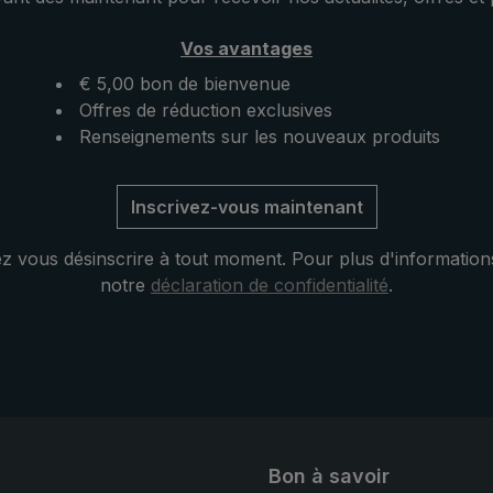
poche avec le
immédiatement prêt à l'empl
.
pour la prochaine pluie. Ou
Vos avantages
parapluie de poche ultralég
distingue par ailleurs par sa
€ 5,00 bon de bienvenue
couverture de taille pratique
Offres de réduction exclusives
Renseignements sur les nouveaux produits
Inscrivez-vous maintenant
 vous désinscrire à tout moment. Pour plus d'information
notre
déclaration de confidentialité
.
Bon à savoir