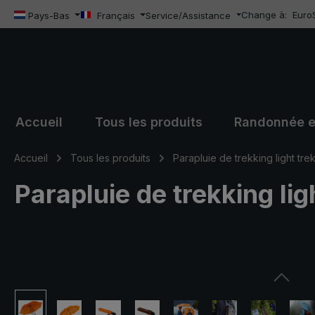
Change à:
Euro
sser au contenu principal
Passer à la recherche
Passer à la navigation principale
Pays-Bas
Français
Service/Assistance
Accueil
Tous les produits
Randonnée e
Accueil
Tous les produits
Parapluie de trekking light tre
Parapluie de trekking li
Ignorer la galerie d'images