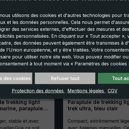
nous utilisons des cookies et d'autres technologies pour tra
aux et les données personnelles. Cela nous permet d'assurer
tégrer des services externes, d'effectuer des mesures et de
licités personnalisées. En cliquant sur « Tout accepter »,
cadre, des données peuvent également être transmises à d'
e l'Union européenne, et y être traitées. Votre consenteme
saire pour utiliser notre site web. Vous pouvez modifier o
onsentement à tout moment via « Paramètres des cookies 
s des cookies
Refuser tout
Tout a
Protection des données
Mentions légales
CGV
de trekking light
Parapluie de trekking li
 marine, parapluie
trek ultra, bleu clair
 manuel, compact,
sole
er, stable et avec
Compact, extrêmement lége
uelles.Que ce soit
avec baleines manuelles. C