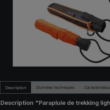
Données techniques
Caractéristiq
Description
Description "Parapluie de trekking lig