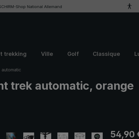
SCHIRM-Shop National Allemand
t trekking
Ville
Golf
Classique
L
k automatic
ght trek automatic, orange
Prix régulier
54,90 