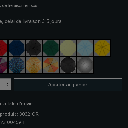
s de livraison en sus
, délai de livraison 3-5 jours
ez
rouge
bleu marine
noir
vert foncé
vert clair
bleu clair
jaune
ert
violet / rouge / gris
bleu / vert à carreaux
jaune / orange à carreaux
orange / jaune
noir, avec bandes réfléchis
argent, protection
Ajouter au panier
 la liste d'envie
produit :
3032-OR
973 00459 1