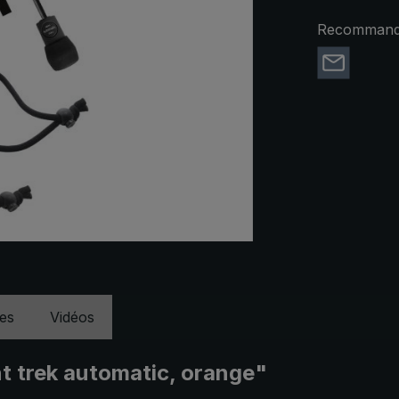
Recommande
ues
Vidéos
ht trek automatic, orange"