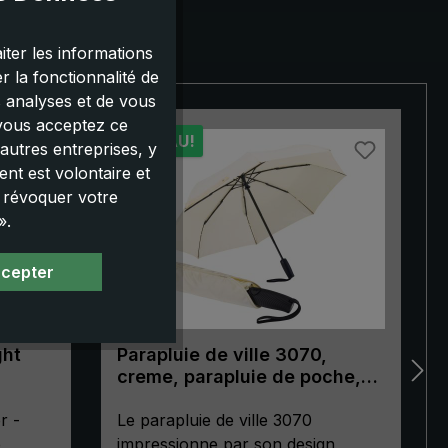
iter les informations
 la fonctionnalité de
s analyses et de vous
 vous acceptez ce
NOUVEAU!
autres entreprises, y
nt est volontaire et
u révoquer votre
».
ccepter
ght
Parapluie de ville 3070,
creme, parapluie de poche,
automatique, poignée de
r -
forme ergonomique
Le parapluie de ville 3070
e
impressionne par son design