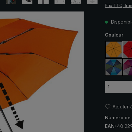
Prix TTC, frai
Disponible
Sélectionn
Couleur
orange
bleu / v
Ajouter à
Numéro de 
EAN:
40 22