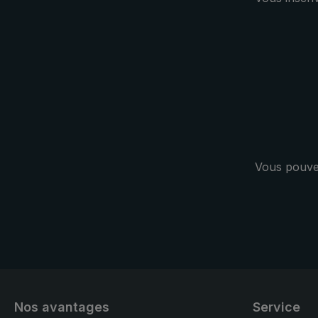
dos ou à la 
mousqueton
Vous pouvez
Nos avantages
Service