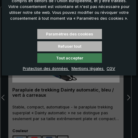
compris en dehors de l'Union européenne, et y être traitées.
Votre consentement est volontaire et n'est pas nécessaire pour
utiliser notre site web. Vous pouvez modifier ou révoquer votre
Ignorer la galerie de produits
consentement à tout moment via « Paramètres des cookies ».
Paramètres des cookies
Refuser tout
Tout accepter
Protection des données
Mentions légales
CGV
Parapluie de trekking Dainty automatic, bleu /
vert à carreaux
Stable, compact, automatique - le parapluie trekking
superplat « Dainty automatic » ne se distingue pas
seulement par sa taille extrêmement plate et compacte.
Son mât métallique particulièrement résistant à la
Sélectionnez
rupture ainsi que ses griffes stables en métal et en fibre
Couleur
de verre rendent le « Dainty automatic » extrêmement