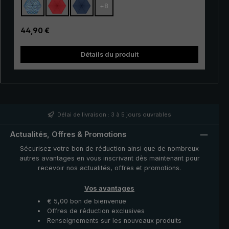
+
8
résistant. Grâce à son mécanisme
d'ouverture/fermeture automatique pratique, ce
parapluie de poche est de plus très facile à utiliser. Il
Prix régulier :
44,90 €
suffit d'appuyer sur un bouton pour ouvrir et refermer la
tre
couverture du parapluie très rapidement en cas
Détails du produit
d'averse qui s'annonce.
Délai de livraison : 3 à 5 jours ouvrables
Actualités, Offres & Promotions
Sécurisez votre bon de réduction ainsi que de nombreux
autres avantages en vous inscrivant dès maintenant pour
recevoir nos actualités, offres et promotions.
Vos avantages
€ 5,00 bon de bienvenue
Offres de réduction exclusives
Renseignements sur les nouveaux produits