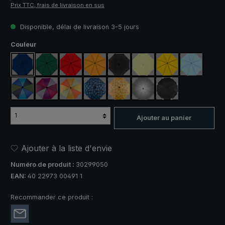
Prix TTC, frais de livraison en sus
Disponible, délai de livraison 3-5 jours
Sélectionnez
Couleur
bleu marine
vert foncé
rouge
orange
noir
vert clair
jaune
bleu clair
bleu / vert
violet / rouge / gris
orange / jaune
bleu / vert à carreaux
jaune / orange à carreaux
argent, protection UV 50+
noir, avec bandes 
Ajouter au panier
Ajouter à la liste d'envie
Numéro de produit :
30299050
EAN:
40 22973 00491 1
Recommander ce produit :