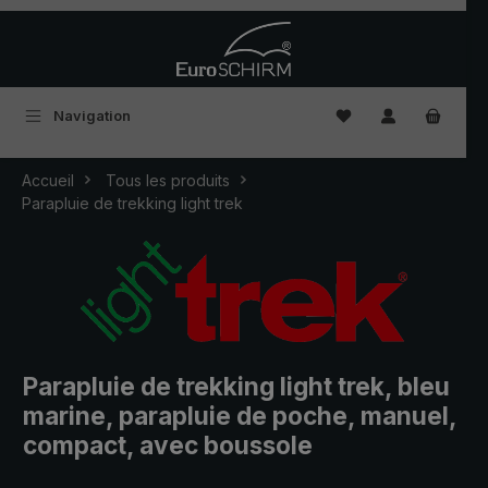
Passer au contenu principal
Vous avez 0 articles
Navigation
Accueil
Tous les produits
Parapluie de trekking light trek
Parapluie de trekking light trek, bleu
marine, parapluie de poche, manuel,
compact, avec boussole