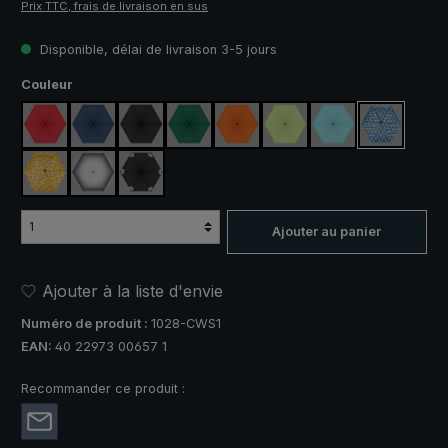
Prix TTC, frais de livraison en sus
Disponible, délai de livraison 3-5 jours
Sélectionnez
Couleur
rouge
bleu marine
noir
vert foncé
orange
vert clair
bleu clair
bleu / vert
jaune / orange à carreaux
argent, protection UV 50+
noir, avec bandes réfléchissantes
Ajouter au panier
Ajouter à la liste d'envie
Numéro de produit :
1028-CWS1
EAN:
40 22973 00657 1
Recommander ce produit :