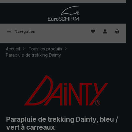
Passer au contenu principal
Vous avez 0 articles
Navigation
Accueil
Tous les produits
Parapluie de trekking Dainty
Parapluie de trekking Dainty, bleu /
vert à carreaux