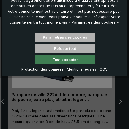
peuvent également être transmises à d'autres entreprises, y
compris en dehors de l'Union européenne, et y être traitées.
Autres produits que vous pourriez aimer :
Votre consentement est volontaire et n'est pas nécessaire pour
utiliser notre site web. Vous pouvez modifier ou révoquer votre
consentement à tout moment via « Paramètres des cookies ».
Ignorer la galerie de produits
Paramètres des cookies
Refuser tout
Tout accepter
Protection des données
Mentions légales
CGV
Paraplue de ville 3224, bleu marine, parapluie
de poche, extra plat, étroit et léger,
automatique
Plat, étroit, léger et automatique !Le parapluie de poche
"3224" excelle dans ses dimensions pratiques : il ne
mesure qu'environ 3 cm de haut, 25,5 cm de long et
pèse 212 g. Il est donc parfait pour être transporté dans