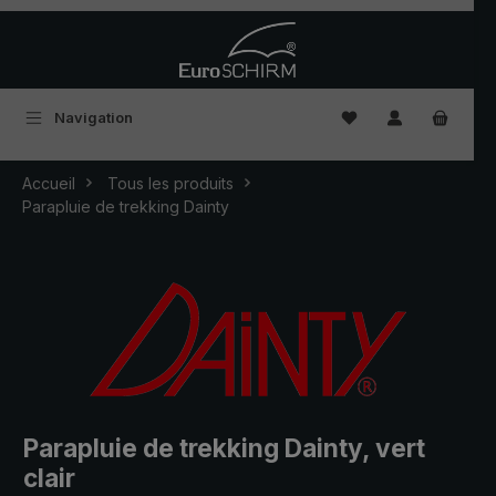
Passer au contenu principal
Vous avez 0 articles
Navigation
Accueil
Tous les produits
Parapluie de trekking Dainty
Parapluie de trekking Dainty, vert
clair