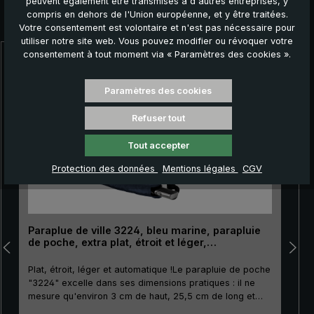
peuvent également être transmises à d'autres entreprises, y
compris en dehors de l'Union européenne, et y être traitées.
Autres produits que vous pourriez aimer :
Votre consentement est volontaire et n'est pas nécessaire pour
utiliser notre site web. Vous pouvez modifier ou révoquer votre
consentement à tout moment via « Paramètres des cookies ».
Ignorer la galerie de produits
Paramètres des cookies
Refuser tout
Tout accepter
Protection des données
Mentions légales
CGV
Paraplue de ville 3224, bleu marine, parapluie
de poche, extra plat, étroit et léger,
automatique
Plat, étroit, léger et automatique !Le parapluie de poche
"3224" excelle dans ses dimensions pratiques : il ne
mesure qu'environ 3 cm de haut, 25,5 cm de long et
pèse 212 g. Il est donc parfait pour être transporté dans