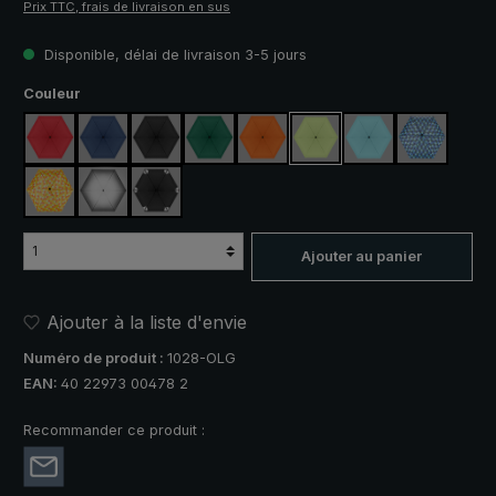
Prix TTC, frais de livraison en sus
Disponible, délai de livraison 3-5 jours
Sélectionnez
Couleur
rouge
bleu marine
noir
vert foncé
orange
vert clair
bleu clair
bleu / vert
jaune / orange à carreaux
argent, protection UV 50+
noir, avec bandes réfléchissantes
Ajouter au panier
Ajouter à la liste d'envie
Numéro de produit :
1028-OLG
EAN:
40 22973 00478 2
Recommander ce produit :