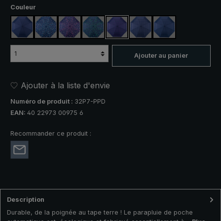
Sélectionnez
Couleur
bleu marine
marine, motif circulaire, bleu
marine, motif circulaire, rose
marine, motif circulaire, vert
marine, motif à pois, rose
marine, motif à pois, blan
marine, Punkte-Des
Ajouter au panier
Ajouter à la liste d'envie
Numéro de produit :
32P7-PPD
EAN:
40 22973 00975 6
Recommander ce produit :
Description
Durable, de la poignée au tape terre ! Le parapluie de poche