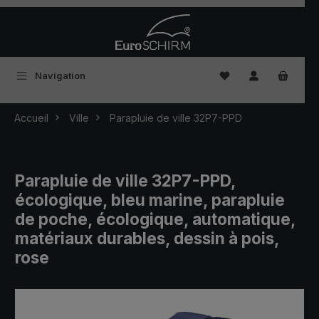
Passer au contenu principal
Vous avez 0 articles
Navigation
Accueil
Ville
Parapluie de ville 32P7-PPD
Parapluie de ville 32P7-PPD,
écologique, bleu marine, parapluie
de poche, écologique, automatique,
matériaux durables, dessin à pois,
rose
Ignorer la galerie d'images