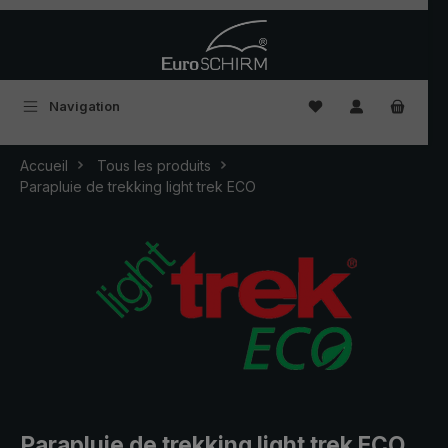
Passer au contenu principal
Vous avez 0 articles
Navigation
Accueil
Tous les produits
Parapluie de trekking light trek ECO
Parapluie de trekking light trek ECO,