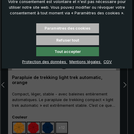
Votre consentement est volontaire et n'est pas nécessaire pour
Ignorer la galerie de produits
utiliser notre site web. Vous pouvez modifier ou révoquer votre
consentement à tout moment via « Paramètres des cookies ».
Paramètres des cookies
Refuser tout
Tout accepter
Protection des données
Mentions légales
CGV
Parapluie de trekking light trek automatic,
orange
Compact, léger, stable - avec baleines entièrement
automatiques. Le parapluie de trekking compact « light
trek automatic » est extrêmement stable. C’est ce que
garantissent ses baleines high-tech composés de
» est le premier ch
Sélectionnez
griffes renforcées de fibres de verre, son mât
Couleur
métallique profilé stable et l'utilisation d'un tissu en
+
12
polyester résistant. Soulignons ici tout particulièrement
son système pratique d'ouverture/fermeture