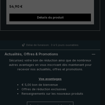
automatique. Le « light trek automatic » peut être ouvert
Prix régulier :
54,90 €
et refermé facilement d'une main en appuyant sur un
bouton. Même si un coup de vent devait retourner la
Détails du produit
couverture, il suffit d'appuyer sur un bouton et la toile
trek 
intacte est de nouveau en bonne position. Ce parapluie
automatique de poche pratique répond aux plus hautes
attentes en matière de stabilité et de fonctionnalité,
même en cas de conditions d'utilisation difficiles.
Délai de livraison : 3 à 5 jours ouvrables
Actualités, Offres & Promotions
Sécurisez votre bon de réduction ainsi que de nombreux
autres avantages en vous inscrivant dès maintenant pour
recevoir nos actualités, offres et promotions.
Vos avantages
€ 5,00 bon de bienvenue
Offres de réduction exclusives
Renseignements sur les nouveaux produits