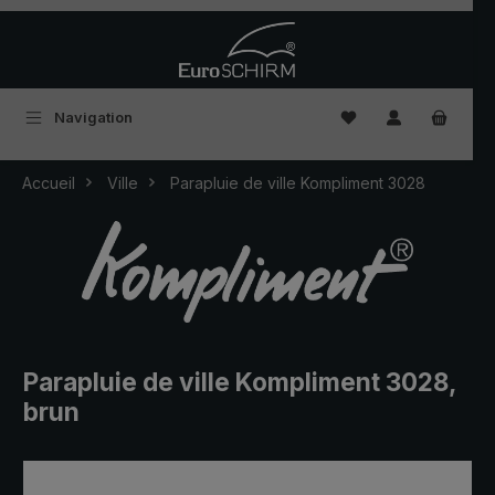
Passer au contenu principal
Vous avez 0 articles
Navigation
Accueil
Ville
Parapluie de ville Kompliment 3028
Parapluie de ville Kompliment 3028,
brun
Ignorer la galerie d'images