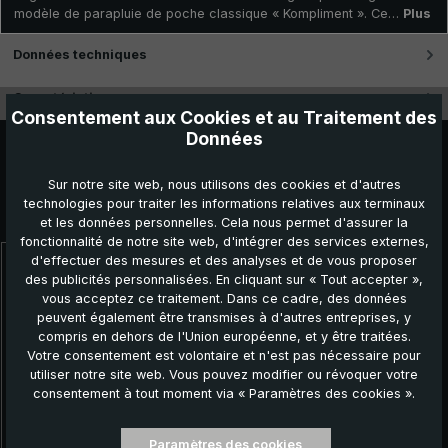
modèle de parapluie de poche classique « Kompliment ». Ce…
Plus
Données techniques
Caractéristiques
Consentement aux Cookies et au Traitement des
Données
Sur notre site web, nous utilisons des cookies et d'autres
technologies pour traiter les informations relatives aux terminaux
Autres produits que vous pourriez aimer :
et les données personnelles. Cela nous permet d'assurer la
fonctionnalité de notre site web, d'intégrer des services externes,
d'effectuer des mesures et des analyses et de vous proposer
Ignorer la galerie de produits
des publicités personnalisées. En cliquant sur « Tout accepter »,
vous acceptez ce traitement. Dans ce cadre, des données
peuvent également être transmises à d'autres entreprises, y
compris en dehors de l'Union européenne, et y être traitées.
Votre consentement est volontaire et n'est pas nécessaire pour
utiliser notre site web. Vous pouvez modifier ou révoquer votre
consentement à tout moment via « Paramètres des cookies ».
Paramètres des cookies