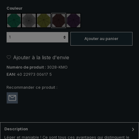
Sélectionnez
Couleur
vert foncé
anthracite
vert olive
brun
violet
Ajouter au panier
Ajouter à la liste d'envie
Numéro de produit :
3028-KMO
EAN:
40 22973 00617 5
Recommander ce produit :
Description
Léger et maniable ! Ce sont tous ces avantages qui distinguent le