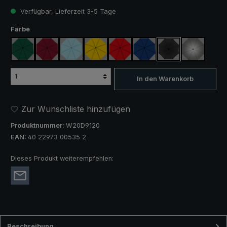
Verfügbar, Lieferzeit 3-5 Tage
auswählen
Farbe
dunkelgrün
weinrot
hellblau
gelb
rot
königsblau
schwarz
silber, UV
In den Warenkorb
Zur Wunschliste hinzufügen
Produktnummer:
W20D9120
EAN:
40 22973 00535 2
Dieses Produkt weiterempfehlen:
Beschreibung