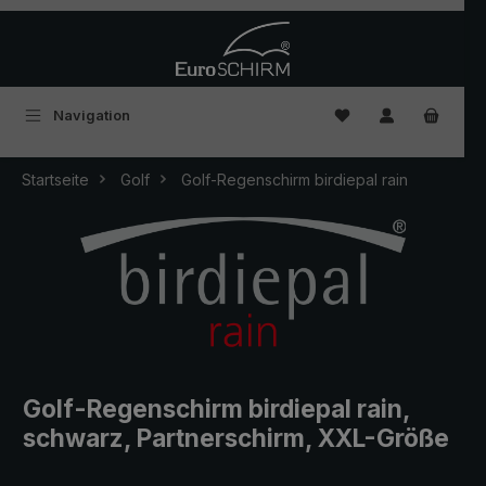
Zum Hauptinhalt springen
Du hast 0 Produkte
Navigation
Startseite
Golf
Golf-Regenschirm birdiepal rain
Golf-Regenschirm birdiepal rain,
schwarz, Partnerschirm, XXL-Größe