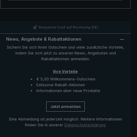
hochwertigen Glasfasern stürmischem Wind mühelos
stand. Mit dem extra großen Tastenschieber lässt sich
der Regenschirm in Übergröße leicht öffnen und wieder
schließen. Ist der Regen vorbei, wird der Stockschirm in
Übergröße ganz einfach mit den zwei
Bequemer Kauf auf Rechnung (DE)
Verschlussbändern zusammengefaltet.
News, Angebote & Rabattaktionen
Sichern Sie sich Ihren Gutschein und viele zusätzliche Vorteile,
indem Sie sich jetzt zu unseren News, Angeboten und
Rabattaktionen anmelden.
Ihre Vorteile
€ 5,00 Willkommens-Gutschein
Exklusive Rabatt-Aktionen
Informationen über neue Produkte
Jetzt anmelden
Eine Abmeldung ist jederzeit möglich. Weitere Informationen
finden Sie in unserer
Datenschutzerklärung
.