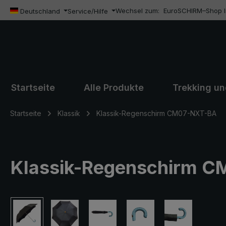
Wechsel zum:
EuroSCHIRM–Shop In
m Hauptinhalt springen
Zur Suche springen
Zur Hauptnavigation springen
Deutschland
Service/Hilfe
Startseite
Alle Produkte
Trekking u
Startseite
Klassik
Klassik-Regenschirm CM07-NXT-BA
Klassik-Regenschirm CM
Bildergalerie überspringen