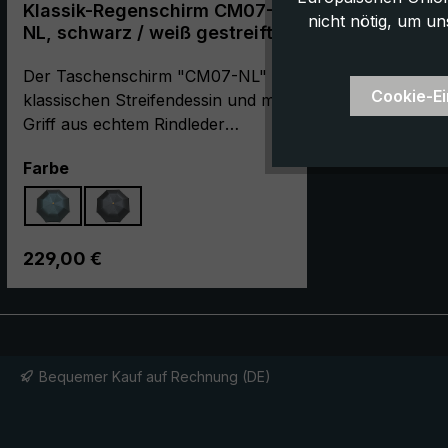
Klassik-Regenschirm CM07-
nicht nötig, um un
NL, schwarz / weiß gestreift
Der Taschenschirm "CM07-NL" im
Cookie-Ei
klassischen Streifendessin und mit
Griff aus echtem Rindleder
überzeugt mit seinem eleganten
auswählen
Farbe
Aussehen und seinem
geschlossenen, kompakten Maß.
Er wird in Kooperation mit unserer
Partnermanufaktur in Italien in
Regulärer Preis:
229,00 €
sorgfältigster Handarbeit gefertigt.
Die Schirmbespannung im
klassischen Streifendessin ist aus
hochwertigem, europäischem
Polyester Jacquard. In liebevoller
Bequemer Kauf auf Rechnung (DE)
Handarbeit ist der Rundhakengriff
mit dem wertvollen und
durchgefärbten Rindleder