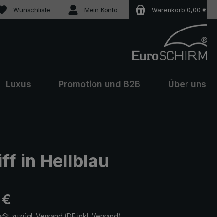
Du hast 0 Produkte auf dem Merkzettel
Wunschliste
Mein Konto
Warenkorb
0,00 €
Luxus
Promotion und B2B
Über uns
f in Hellblau
eis:
 €
wSt zuzügl. Versand (DE inkl. Versand)