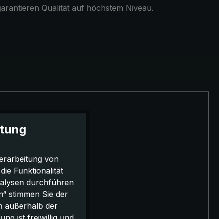
arantieren Qualität auf höchstem Niveau.
itung
erarbeitung von
e Funktionalität
nalysen durchführen
n“ stimmen Sie der
h außerhalb der
g ist freiwillig und