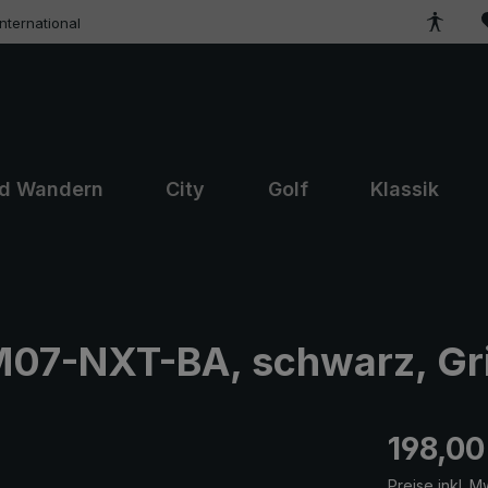
ternational
nd Wandern
City
Golf
Klassik
07-NXT-BA, schwarz, Grif
Regulärer Pr
198,00
Preise inkl. M