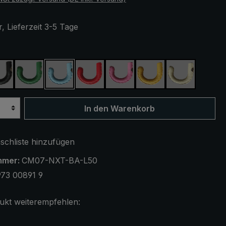
, Lieferzeit 3-5 Tage
auswählen
schwarz
grün
hellblau
rot
pink
gelb
creme
In den Warenkorb
chliste hinzufügen
mmer:
CM07-NXT-BA-L50
73 00891 9
ukt weiterempfehlen: