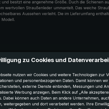
t und besitzt eine angenehme Größe. Duch die Schienen au
t dem wertvollen Straußenleder ummantelt. Das weiche Strauß
selbares Aussehen verleiht. Die im Lieferumfang enthalt
 Modell.
illigung zu Cookies und Datenverarbe
bseite nutzen wir Cookies und weitere Technologien zur V
ationen und personenbezogenen Daten. Damit können wir di
icherstellen, externe Dienste einbinden, Messungen und A
lisierte Werbung anzeigen. Beim Klick auf „Alle akzeptiere
u. Dabei können auch Daten an andere Unternehmen, auc
 weitergegeben und dort verarbeitet werden. Ihre Einwilligun