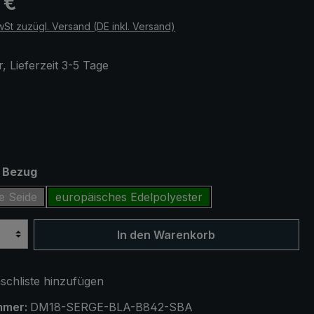
 €
wSt zuzügl. Versand (DE inkl. Versand)
, Lieferzeit 3-5 Tage
ählen
z
auswählen
t Bezug
e Seide
europäisches Edelpolyester
In den Warenkorb
chliste hinzufügen
mmer:
DM18-SERGE-BLA-B842-SBA