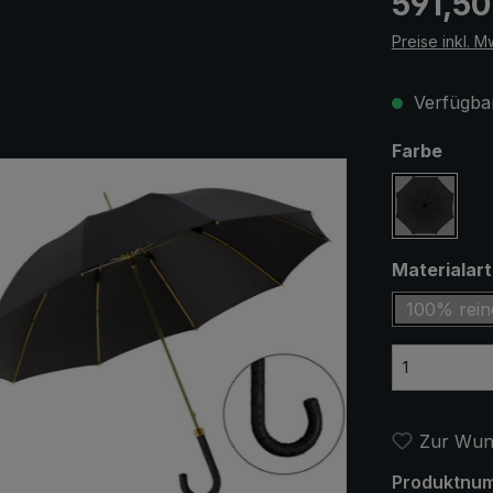
591,50
Preise inkl. M
Verfügbar
ausw
Farbe
schwar
Materialar
100% rein
Zur Wuns
Produktnu