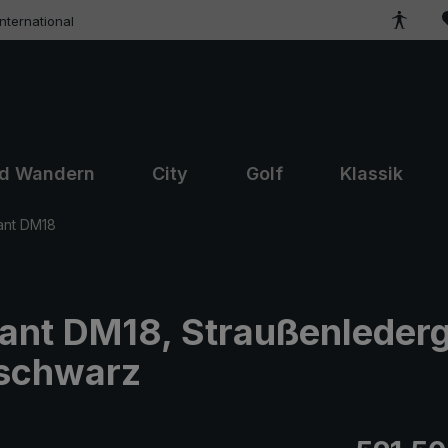
ternational
nd Wandern
City
Golf
Klassik
ant DM18
ant DM18, Straußenlederg
 schwarz
Regulärer Pr