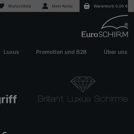
Du hast 0 Produkte auf dem Merkzettel
Wunschliste
Mein Konto
Warenkorb
0,00 €
Luxus
Promotion und B2B
Über uns
riff
eis: