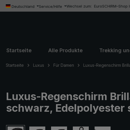
Wechsel zum:
EuroSCHIRM–Shop In
m Hauptinhalt springen
Zur Suche springen
Zur Hauptnavigation springen
Deutschland
Service/Hilfe
Startseite
Alle Produkte
Trekking u
Startseite
Luxus
Für Damen
Luxus-Regenschirm Brill
Luxus-Regenschirm Brill
schwarz, Edelpolyester
Bildergalerie überspringen