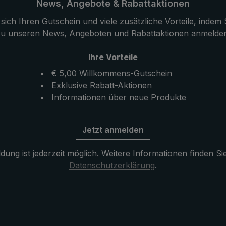
röße. Liebevoll ist
hergestellt und besitzt eine
News, Angebote & Rabattaktionen
engriff mit dem
angenehme Größe. Durch d
sich Ihren Gutschein und viele zusätzliche Vorteile, indem S
Straußenleder
Schienen aus hochwertigem
u unseren News, Angeboten und Rabattaktionen anmelde
Das weiche
erhält der Luxusschirm sein
r zeichnet sich aus
besondere Stabilität. Liebvoll
Ihre Vorteile
harakteristisch
Rundhakengriff mit dem wer
€ 5,00 Willkommens-Gutschein
uster, welches dem
Straußenleder ummantelt. 
Exklusive Rabatt-Aktionen
 ein
weiche Straußenleder zeich
Informationen über neue Produkte
elbares Aussehen
sich aus durch sein
e im Lieferumfang
charakteristisch genopptes 
ülle mit
welches dem Regenschirm e
Jetzt anmelden
ussöffnung schützt
unverwechselbares Ausse
 nach dem Trocknen
verleiht. Die im Lieferumfan
ung ist jederzeit möglich. Weitere Informationen finden Si
iert das exklusive
enthaltene Hülle mit
Datenschutzerklärung
.
Reißverschlussöffnung schü
den Schirm nach dem Troc
und komplettiert das exklus
Modell.