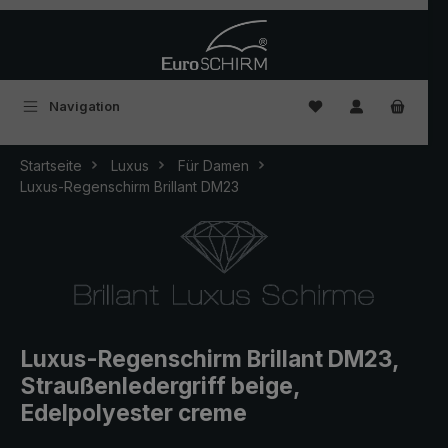
Zum Hauptinhalt springen
Du hast 0 Produkte
Navigation
Startseite
Luxus
Für Damen
Luxus-Regenschirm Brillant DM23
Luxus-Regenschirm Brillant DM23,
Straußenledergriff beige,
Edelpolyester creme