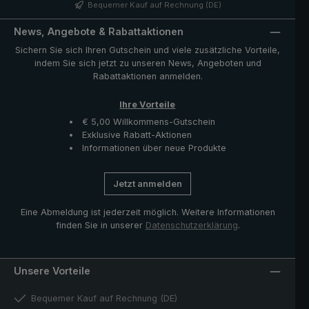
zeichnet sich aus durch sein charakteristisch genopptes
Bequemer Kauf auf Rechnung (DE)
Muster, welches dem Regenschirm ein
unverwechselbares Aussehen verleiht. Die im
News, Angebote & Rabattaktionen
Lieferumfang enthaltene Hülle mit
Sichern Sie sich Ihren Gutschein und viele zusätzliche Vorteile,
Reißverschlussöffnung schützt den Schirm nach dem
indem Sie sich jetzt zu unseren News, Angeboten und
Trocknen und komplettiert das exklusive Modell.
Rabattaktionen anmelden.
Ihre Vorteile
€ 5,00 Willkommens-Gutschein
Exklusive Rabatt-Aktionen
Informationen über neue Produkte
Jetzt anmelden
Eine Abmeldung ist jederzeit möglich. Weitere Informationen
finden Sie in unserer
Datenschutzerklärung
.
Unsere Vorteile
Bequemer Kauf auf Rechnung (DE)