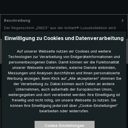
Beschreibung
Der Regenschirm „DM23“ aus der brillant®-Luxuskollektion wird
traditionell in liebevoller Handarbeit in Deutschland gefertig…
Mehr
Einwilligung zu Cookies und Datenverarbeitung
Technische Daten
Auf unserer Webseite nutzen wir Cookies und weitere
Technologien zur Verarbeitung von Endgeräteinformationen und
Besonderheiten
personenbezogenen Daten. Damit können wir die Funktionalität
unserer Webseite sicherstellen, externe Dienste einbinden,
Messungen und Analysen durchführen und Ihnen personalisierte
Werbung anzeigen. Beim Klick auf „Alle akzeptieren“ stimmen Sie
der Verarbeitung zu. Dabei können auch Daten an andere
Unternehmen, auch außerhalb der Europäischen Union,
Das könnte Ihnen auch gefallen:
weitergegeben und dort verarbeitet werden. Ihre Einwilligung ist
freiwillig und nicht nötig, um unsere Webseite zu nutzen. Sie
können Ihre Einwilligung jederzeit über „Cookie-Einstellungen“
Produktgalerie überspringen
bearbeiten oder widerrufen.
Cookie-Einstellungen