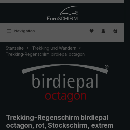
Zum Hauptinhalt springen
Du hast 0 Produkte
Navigation
Startseite
Trekking und Wandern
Trekking-Regenschirm birdiepal octagon
Trekking-Regenschirm birdiepal
octagon, rot, Stockschirm, extrem