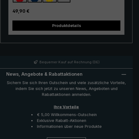
durch seine ausgezeichnete Stabilität und erstklassige
Verarbeitung. Durch den Einsatz von innovativen
Regulärer Preis:
49,90 €
Materialien ist der "Swing" zudem sehr leicht und kann
somit bequem in der Hand getragen werden. Ob bei
Produktdetails
einem kurzen Regenschauer oder bei Dauerregen, der
er
beliebte Trekking-Regenschirm "Swing" bietet
zuverlässigen Schutz auch bei widrigen
Wetterbedingungen.
R
Bequemer Kauf auf Rechnung (DE)
News, Angebote & Rabattaktionen
Sichern Sie sich Ihren Gutschein und viele zusätzliche Vorteile,
indem Sie sich jetzt zu unseren News, Angeboten und
Rabattaktionen anmelden.
Ihre Vorteile
€ 5,00 Willkommens-Gutschein
Exklusive Rabatt-Aktionen
Informationen über neue Produkte