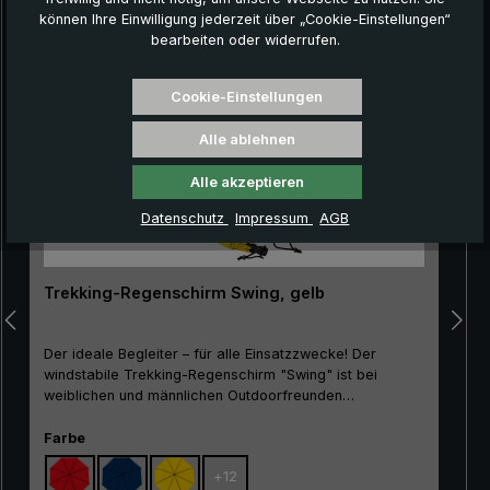
können Ihre Einwilligung jederzeit über „Cookie-Einstellungen“
Produktgalerie überspringen
bearbeiten oder widerrufen.
Cookie-Einstellungen
Alle ablehnen
Alle akzeptieren
Datenschutz
Impressum
AGB
Trekking-Regenschirm Swing, gelb
Der ideale Begleiter – für alle Einsatzzwecke! Der
windstabile Trekking-Regenschirm "Swing" ist bei
weiblichen und männlichen Outdoorfreunden
gleichermaßen beliebt. Aufgrund seines guten
Preis-/Leistungsverhältnisses ist der Klassiker als
auswählen
Farbe
Einsteigermodell besonders gut geeignet. Das Gestell
+
12
aus 100% Glasfasern ist sehr flexibel und überzeugt