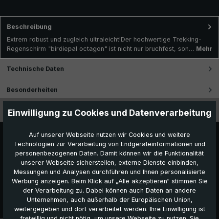
Beschreibung
Extrem robust und zugleich ultraleicht!Der hochwertige Trekking-
Regenschirm "birdiepal octagon" ist nicht nur bruchfest, son…
Mehr
Technische Daten
Besonderheiten
Videos
Einwilligung zu Cookies und Datenverarbeitung
Auf unserer Webseite nutzen wir Cookies und weitere
Technologien zur Verarbeitung von Endgeräteinformationen und
personenbezogenen Daten. Damit können wir die Funktionalität
unserer Webseite sicherstellen, externe Dienste einbinden,
Messungen und Analysen durchführen und Ihnen personalisierte
Werbung anzeigen. Beim Klick auf „Alle akzeptieren“ stimmen Sie
der Verarbeitung zu. Dabei können auch Daten an andere
Unternehmen, auch außerhalb der Europäischen Union,
Das könnte Ihnen auch gefallen:
weitergegeben und dort verarbeitet werden. Ihre Einwilligung ist
freiwillig und nicht nötig, um unsere Webseite zu nutzen. Sie