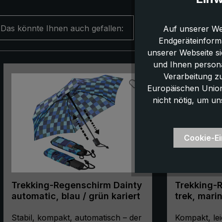
Das könnte Ihnen auch gefallen:
Auf unserer We
Endgeräteinform
unserer Webseite s
und Ihnen persona
Produktgalerie überspringen
Verarbeitung z
Europäischen Union,
nicht nötig, um un
Cookie-Ei
Trekking-Regenschirm Dainty
Trekking-R
automatic, blau / grün kariert
trek, mari
Taschensc
Stabil, kompakt, automatisch – der
kompakt, 
Kompakt, lei