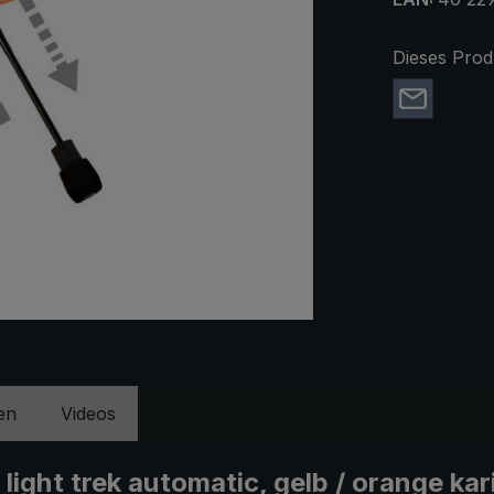
Dieses Prod
en
Videos
ght trek automatic, gelb / orange kar