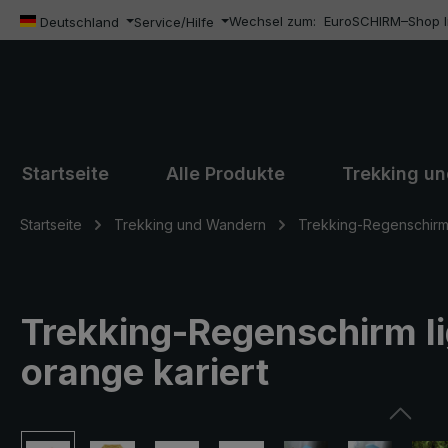
Wechsel zum:
EuroSCHIRM–Shop In
m Hauptinhalt springen
Zur Suche springen
Zur Hauptnavigation springen
Deutschland
Service/Hilfe
Startseite
Alle Produkte
Trekking u
Startseite
Trekking und Wandern
Trekking-Regenschirm l
Trekking-Regenschirm lig
orange kariert
Bildergalerie überspringen