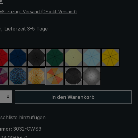
€
wSt zuzügl. Versand (DE inkl. Versand)
, Lieferzeit 3-5 Tage
ählen
rot
marineblau
schwarz
dunkelgrün
hellgrün
hellblau
gelb
rün
lila / rot / grau
blau / grün kariert
gelb / orange kariert
orange / gelb
schwarz, mit Reflektoren
silber, UV-Schutz 
In den Warenkorb
chliste hinzufügen
mmer:
3032-CWS3
973 00654 0