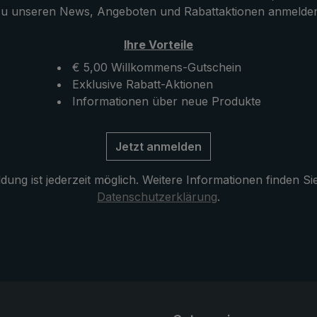
u unseren News, Angeboten und Rabattaktionen anmelde
 auch mit dem
einsatzbereit ist. Geöffnet
außen am Rucksack
überzeugt der ultraleichte
Ihre Vorteile
Tasche befestigt
Taschenschirm zudem mit 
Dach in praktischer Größe.
€ 5,00 Willkommens-Gutschein
Exklusive Rabatt-Aktionen
Informationen über neue Produkte
Jetzt anmelden
ung ist jederzeit möglich. Weitere Informationen finden Si
Datenschutzerklärung
.