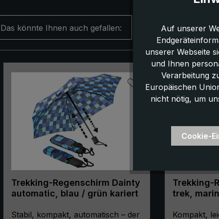
Das könnte Ihnen auch gefallen:
Auf unserer We
Endgeräteinform
unserer Webseite s
und Ihnen persona
Produktgalerie überspringen
Verarbeitung z
Europäischen Union,
nicht nötig, um un
Cookie-Ei
Trekking-Regenschirm Dainty
Trekking-R
automatic, blau / grün kariert
trek, mari
Taschensc
Stabil, kompakt, automatisch – der
kompakt, 
Kompakt, lei