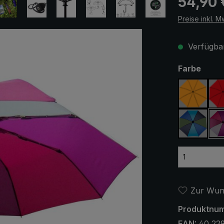
54,90 
Preise inkl. M
Verfügbar
ausw
Farbe
orange
blau / g
Zur Wuns
Produktnu
EAN:
40 229