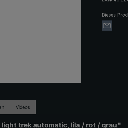
Dieses Prod
en
Videos
ht trek automatic, lila / rot / grau"