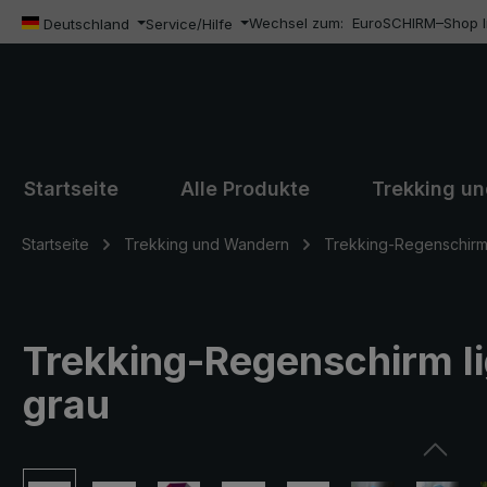
Wechsel zum:
EuroSCHIRM–Shop In
m Hauptinhalt springen
Zur Suche springen
Zur Hauptnavigation springen
Deutschland
Service/Hilfe
Startseite
Alle Produkte
Trekking u
Startseite
Trekking und Wandern
Trekking-Regenschirm l
Trekking-Regenschirm ligh
grau
Bildergalerie überspringen