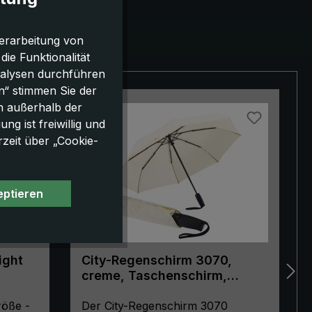
erarbeitung von
e Funktionalität
nalysen durchführen
n“ stimmen Sie der
h außerhalb der
NEU!
g ist freiwillig und
rzeit über „Cookie-
eptieren
ight
City-Regenschirm 3070,
creme, Taschenschirm,
Automatik, ergonomisch
röße -
geformter Griff
Der City-Regenschirm 3070