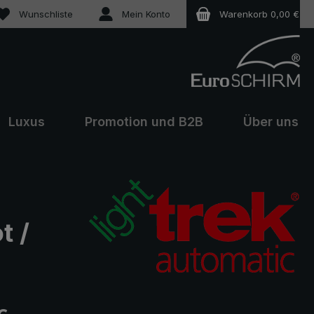
Du hast 0 Produkte auf dem Merkzettel
Wunschliste
Mein Konto
Warenkorb
0,00 €
Luxus
Promotion und B2B
Über uns
t /
eis: