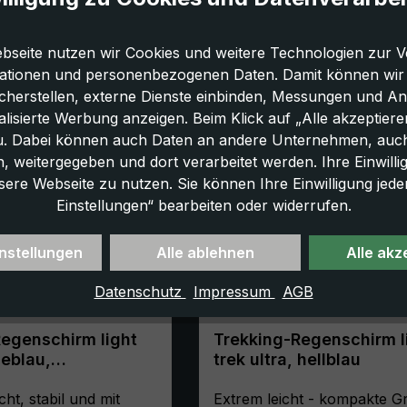
bseite nutzen wir Cookies und weitere Technologien zur V
ationen und personenbezogenen Daten. Damit können wir di
icherstellen, externe Dienste einbinden, Messungen und A
lisierte Werbung anzeigen. Beim Klick auf „Alle akzeptiere
u. Dabei können auch Daten an andere Unternehmen, auc
 weitergegeben und dort verarbeitet werden. Ihre Einwilligun
sere Webseite zu nutzen. Sie können Ihre Einwilligung jede
Einstellungen“ bearbeiten oder widerrufen.
nstellungen
Alle ablehnen
Alle akz
Datenschutz
Impressum
AGB
egenschirm light
Trekking-Regenschirm l
neblau,
trek ultra, hellblau
hirm, manuell,
mit Kompass
cht, stabil und mit
Extrem leicht - kompakte G