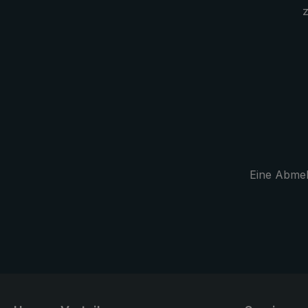
z
"light trek"
Karabiner 
oder an der 
werden.
Eine Abmeld