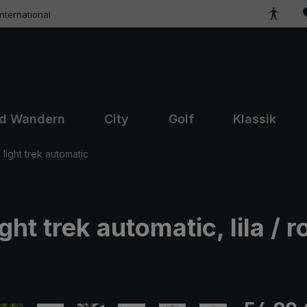
ternational
nd Wandern
City
Golf
Klassik
ight trek automatic
t trek automatic, lila / ro
Regulärer Pr