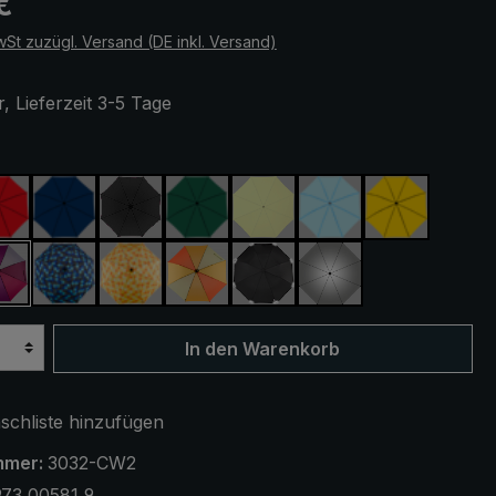
€
wSt zuzügl. Versand (DE inkl. Versand)
, Lieferzeit 3-5 Tage
ählen
rot
marineblau
schwarz
dunkelgrün
hellgrün
hellblau
gelb
rün
lila / rot / grau
blau / grün kariert
gelb / orange kariert
orange / gelb
schwarz, mit Reflektoren
silber, UV-Schutz 
In den Warenkorb
chliste hinzufügen
mmer:
3032-CW2
73 00581 9