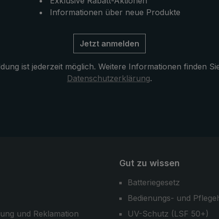
Aufbewahrt wird der Citysch
Exklusive Rabatt-Aktionen
einer praktischen Steck-
Informationen über neue Produkte
Schutzhülle, die im Lieferu
enthalten ist. Der klassische
Jetzt anmelden
Unisex-Regenschirm "32S7"
sich hervorragend für den A
ung ist jederzeit möglich. Weitere Informationen finden Si
und lässt sich zum Freizeit- 
Datenschutzerklärung
.
auch zum Business-Outfit b
kombinieren.
Gut zu wissen
Batteriegesetz
Bedienungs- und Pflege
ung und Reklamation
UV-Schutz (LSF 50+)