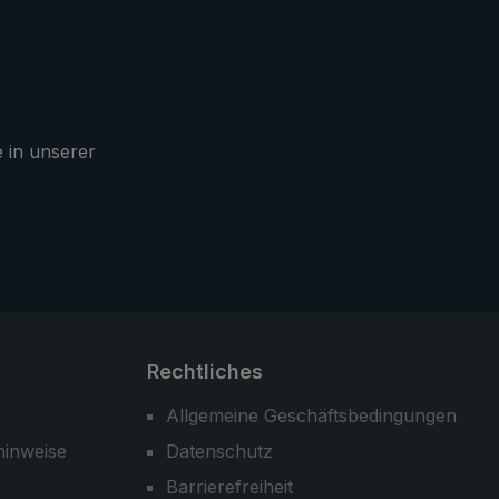
irm in
Segmenten verhindern ein
Ausreißen des Bezugs. Der
mfang
Knaufgriff mit Trageschlaufe sieht
zeitlos aus und liegt gut in der
 eignet
Hand.
lltag
e in unserer
als
estens
Rechtliches
Allgemeine Geschäftsbedingungen
hinweise
Datenschutz
Barrierefreiheit