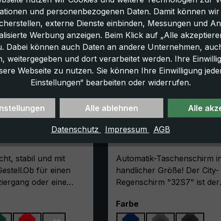
ationen und personenbezogenen Daten. Damit können wir di
icherstellen, externe Dienste einbinden, Messungen und A
lisierte Werbung anzeigen. Beim Klick auf „Alle akzeptiere
u. Dabei können auch Daten an andere Unternehmen, auc
 weitergegeben und dort verarbeitet werden. Ihre Einwilligun
sere Webseite zu nutzen. Sie können Ihre Einwilligung jede
Einstellungen“ bearbeiten oder widerrufen.
nstellungen
Alle ablehnen
Alle akz
egenschirm light
City-Regenschirm 32S7
Datenschutz
Impressum
AGB
neblau,
marineblau, Taschensc
hirm, manuell,
Automatik, kompakte G
mit Kompass
cht, stabil und mit
Automatik-Taschenschirm i
estell.Ob für einen
handlicher Größe! Der City-
iergang oder eine
Regenschirm "32S7" ist der
Wandertour, der
faltbare, klassische
ählen
auswählen
Farbe
rekking-Regenschirm
Taschenschirm, der Damen
ist immer dann die erste
Herren verlässlich an