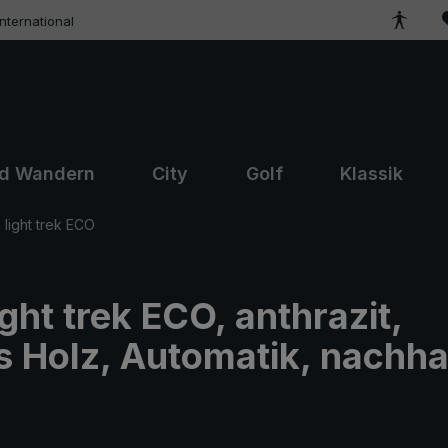
ternational
nd Wandern
City
Golf
Klassik
light trek ECO
ht trek ECO, anthrazit,
s Holz, Automatik, nachha