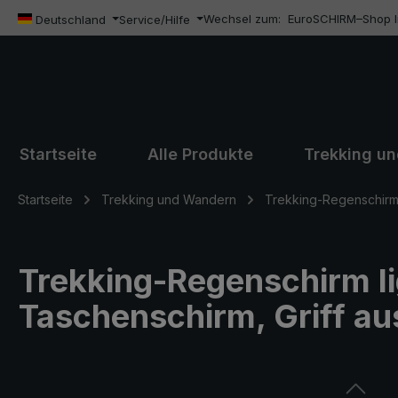
Wechsel zum:
EuroSCHIRM–Shop In
m Hauptinhalt springen
Zur Suche springen
Zur Hauptnavigation springen
Deutschland
Service/Hilfe
Startseite
Alle Produkte
Trekking u
Startseite
Trekking und Wandern
Trekking-Regenschirm 
Trekking-Regenschirm lig
Taschenschirm, Griff au