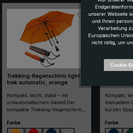
Produktgalerie überspringen
Endgeräteinform
unserer Webseite s
und Ihnen persona
Verarbeitung z
Europäischen Union,
nicht nötig, um un
Cookie-Ei
Trekking-Regenschirm light
Trekking-R
trek automatic, orange
trek, mari
Taschensc
Kompakt, leicht, stabil – mit
kompakt, 
Kompakt, lei
vollautomatischem Gestell.Der
manuellem G
kompakte Trekking-Regenschirm
kurzen Spaz
"light trek automatic" ist äußerst
ausgiebige 
auswählen
ausw
Farbe
Farbe
stabil. Dafür sorgt sein High-Tech-
kompakte T
Gestell aus glasfaserverstärkten
"light trek" 