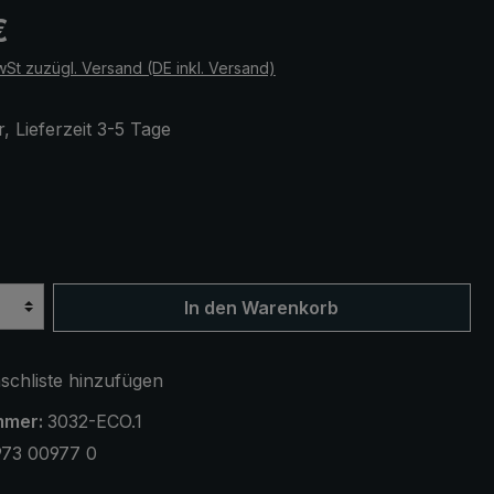
eis:
€
wSt zuzügl. Versand (DE inkl. Versand)
, Lieferzeit 3-5 Tage
ählen
t
In den Warenkorb
chliste hinzufügen
mmer:
3032-ECO.1
973 00977 0