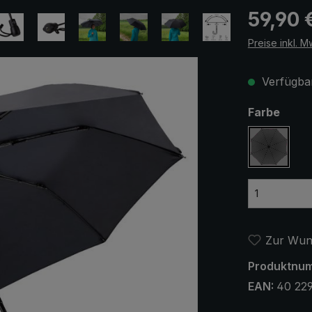
Regulärer Pr
59,90 
Preise inkl. M
Verfügbar
ausw
Farbe
anthrazi
Zur Wuns
Produktnu
EAN:
40 22