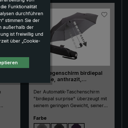
e Funktionalität
nalysen durchführen
n“ stimmen Sie der
h außerhalb der
g ist freiwillig und
rzeit über „Cookie-
eptieren
-XNA,
City-Regenschirm birdiepal
hirm,
surprise, anthrazit,
röße
Taschenschirm, extra leicht,
n
Automatik
Der Automatik-Taschenschirm
"birdiepal surprise" überzeugt mit
seinem geringen Gewicht, seiner
kompakten Größe und seinem
auswählen
Farbe
 und
angenehm großen Dach. Mit seiner
Länge von nur 28 cm im