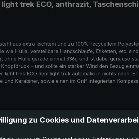
ght trek ECO, anthrazit, Taschenschir
ht aus extra leichtem und zu 100% recyceltem Polyester. 
e wie Hülle, verstellbare Handschlaufe, Etiketten, etc. sind
ohne Hülle gerade einmal 336g und ist dabei genauso stabil 
 Knopfdruck – und sollte ein starker Wind den Bezug einma
er light trek ECO dem light trek automatic in nichts nach:
fe und Karabiner, sowie einen im Griff integrierten Kompass
illigung zu Cookies und Datenverarbe
bseite nutzen wir Cookies und weitere Technologien zur V