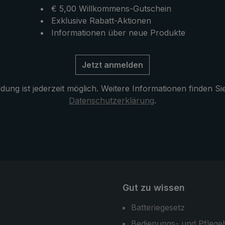
So kann der
seine ursprüngliche Positio
€ 5,00 Willkommens-Gutschein
e Regenschirm
zurück.
Exklusive Rabatt-Aktionen
 der Schulter oder
Informationen über neue Produkte
ken getragen werden.
egleiter an nassen und
Jetzt anmelden
 Tagen: Der modern
che aussehende
ung ist jederzeit möglich. Weitere Informationen finden Si
 "birdiepal seasons"
Datenschutzerklärung
.
em Farbeffekt.
Gut zu wissen
Batteriegesetz
Bedienungs- und Pflege