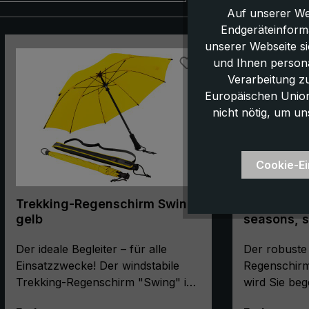
Auf unserer We
Endgeräteinform
Produktgalerie überspringen
unserer Webseite s
und Ihnen persona
Verarbeitung z
Europäischen Union,
nicht nötig, um un
Cookie-Ei
Trekking-Regenschirm Swing,
City-Regen
gelb
seasons, s
Stockschirm, Autom
Der ideale Begleiter – für alle
Lichtschut
Der robuste
Einsatzzwecke! Der windstabile
Regenschirm
Trekking-Regenschirm "Swing" ist
wird Sie beg
bei weiblichen und männlichen
Cityschirm a