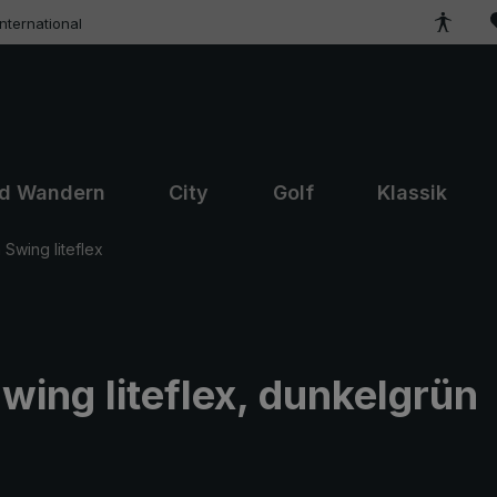
ternational
nd Wandern
City
Golf
Klassik
Swing liteflex
ing liteflex, dunkelgrün