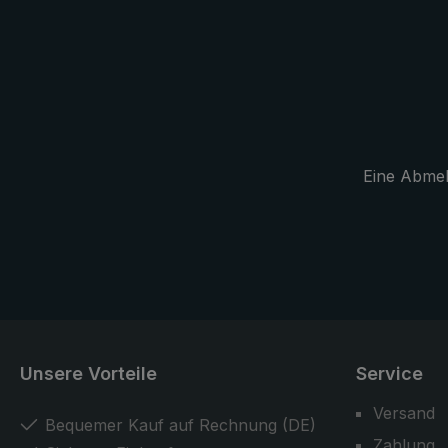
Umhängen. 
geschlossen
bequem über
auf dem Rüc
Ein toller B
an sonnigen
und sportli
Eine Abmeld
Stockschirm
mit intensiv
Unsere Vorteile
Service
Versand
Bequemer Kauf auf Rechnung (DE)
Zahlung