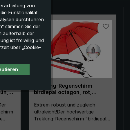
erarbeitung von
e Funktionalität
nalysen durchführen
n“ stimmen Sie der
h außerhalb der
g ist freiwillig und
rzeit über „Cookie-
eptieren
Trekking-Regenschirm
rün,
birdiepal octagon, rot,
bil,
Stockschirm, extrem stabil,
Der
leicht
Extrem robust und zugleich
schirm
ultraleicht!Der hochwertige
ie
Trekking-Regenschirm "birdiepal
ilität
octagon" ist nicht nur bruchfest,