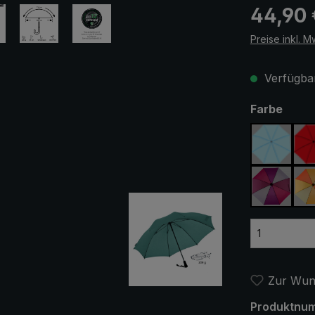
Regulärer Pr
44,90 
Preise inkl. M
Verfügbar
ausw
Farbe
hellblau
lila / ro
Zur Wuns
Produktnu