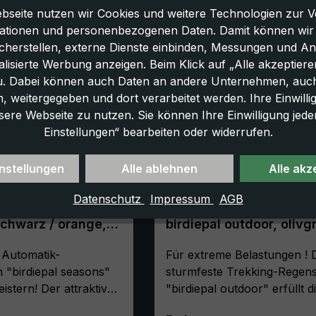
bseite nutzen wir Cookies und weitere Technologien zur V
ationen und personenbezogenen Daten. Damit können wir di
icherstellen, externe Dienste einbinden, Messungen und A
lisierte Werbung anzeigen. Beim Klick auf „Alle akzeptiere
u. Dabei können auch Daten an andere Unternehmen, auc
 weitergegeben und dort verarbeitet werden. Ihre Einwilligun
sere Webseite zu nutzen. Sie können Ihre Einwilligung jede
Einstellungen“ bearbeiten oder widerrufen.
nstellungen
Alle ablehnen
Alle akz
Datenschutz
Impressum
AGB
schirm birdiepal
Trekking-Regenschirm
chwarz / orange,
birdiepal outdoor, olivg
atik,
Stockschirm, extrem sta
zfaktor 50+
 Automatik-
sturmsicher
Für extreme Belastungen ! 
 "birdiepal seasons"
sturmfeste Trekking-Regen
eistern! Der attraktive
"birdiepal outdoor" erfüllt d
us windstabilen
höchsten Ansprüche an Stab