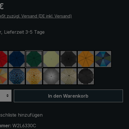
eis:
€
wSt zuzügl. Versand (DE inkl. Versand)
, Lieferzeit 3-5 Tage
ählen
rot
marineblau
dunkelgrün
hellgrün
schwarz
orange
blau / grün
t / grau
orange / gelb
blau / grün kariert
gelb / orange kariert
silber, UV-Schutz 50+
camouflage
schwarz, mit Reflek
In den Warenkorb
chliste hinzufügen
mmer:
W2L6330C