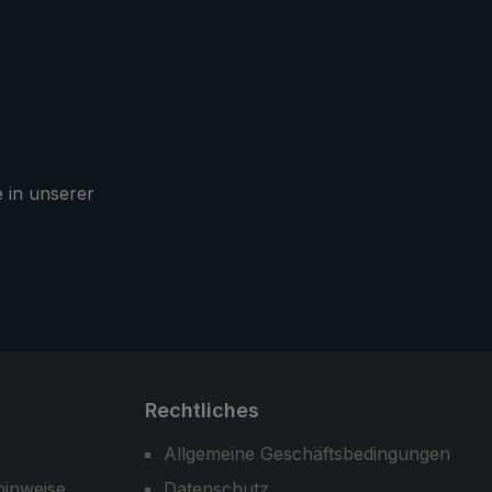
n
robuster und leichter Trekking-
Regenschirm, der hohen
Belastungen von Wind und Wetter
trotzt.
e in unserer
Rechtliches
Allgemeine Geschäftsbedingungen
hinweise
Datenschutz