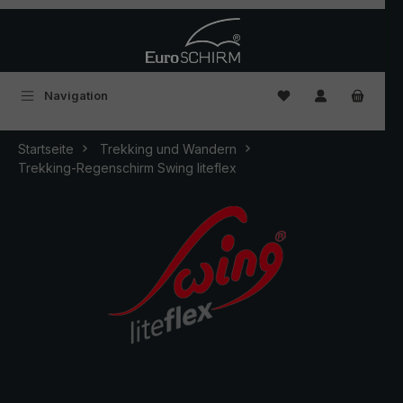
Zum Hauptinhalt springen
Du hast 0 Produkte
Navigation
Startseite
Trekking und Wandern
Trekking-Regenschirm Swing liteflex