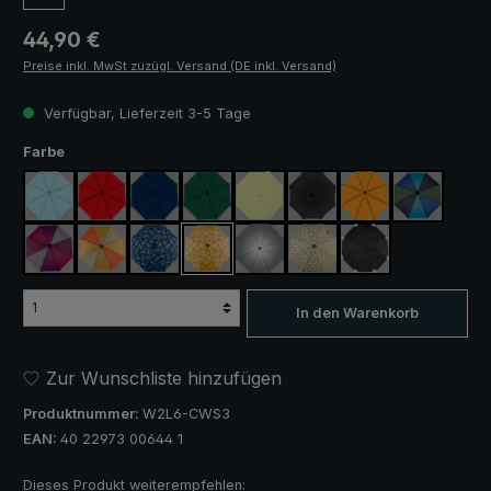
Regulärer Preis:
44,90 €
Preise inkl. MwSt zuzügl. Versand (DE inkl. Versand)
Verfügbar, Lieferzeit 3-5 Tage
auswählen
Farbe
hellblau
rot
marineblau
dunkelgrün
hellgrün
schwarz
orange
blau / grün
lila / rot / grau
orange / gelb
blau / grün kariert
gelb / orange kariert
silber, UV-Schutz 50+
camouflage
schwarz, mit Refle
In den Warenkorb
Zur Wunschliste hinzufügen
Produktnummer:
W2L6-CWS3
EAN:
40 22973 00644 1
Dieses Produkt weiterempfehlen: