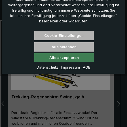
weitergegeben und dort verarbeitet werden. Ihre Einwilligung ist
freiwillig und nicht nötig, um unsere Webseite zu nutzen. Sie
Das könnte Ihnen auch gefallen:
können Ihre Einwilligung jederzeit über „Cookie-Einstellungen“
bearbeiten oder widerrufen.
Produktgalerie überspringen
Cookie-Einstellungen
Alle ablehnen
Alle akzeptieren
Datenschutz
Impressum
AGB
Trekking-Regenschirm Swing, gelb
Der ideale Begleiter – für alle Einsatzzwecke! Der
windstabile Trekking-Regenschirm "Swing" ist bei
weiblichen und männlichen Outdoorfreunden