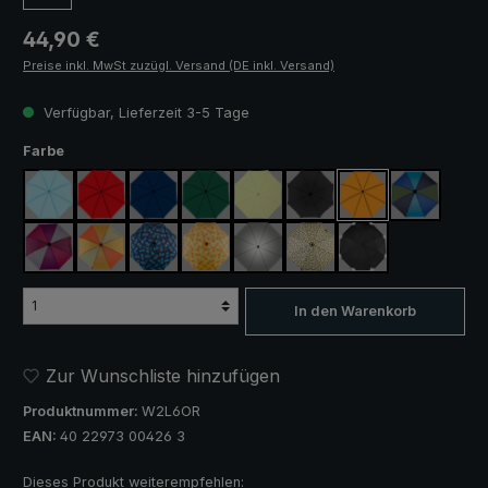
Regulärer Preis:
44,90 €
Preise inkl. MwSt zuzügl. Versand (DE inkl. Versand)
Verfügbar, Lieferzeit 3-5 Tage
auswählen
Farbe
hellblau
rot
marineblau
dunkelgrün
hellgrün
schwarz
orange
blau / grün
lila / rot / grau
orange / gelb
blau / grün kariert
gelb / orange kariert
silber, UV-Schutz 50+
camouflage
schwarz, mit Refle
In den Warenkorb
Zur Wunschliste hinzufügen
Produktnummer:
W2L6OR
EAN:
40 22973 00426 3
Dieses Produkt weiterempfehlen: