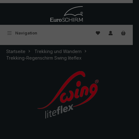
Zum Hauptinhalt springen
Du hast 0 Produkte
Navigation
Startseite
Trekking und Wandern
Trekking-Regenschirm Swing liteflex