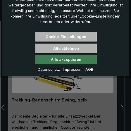
weitergegeben und dort verarbeitet werden. Ihre Einwilligung ist
freiwillig und nicht nötig, um unsere Webseite zu nutzen. Sie
Das könnte Ihnen auch gefallen:
können Ihre Einwilligung jederzeit über „Cookie-Einstellungen“
bearbeiten oder widerrufen.
Produktgalerie überspringen
Cookie-Einstellungen
Alle ablehnen
Alle akzeptieren
Datenschutz
Impressum
AGB
Trekking-Regenschirm Swing, gelb
Der ideale Begleiter – für alle Einsatzzwecke! Der
windstabile Trekking-Regenschirm "Swing" ist bei
weiblichen und männlichen Outdoorfreunden