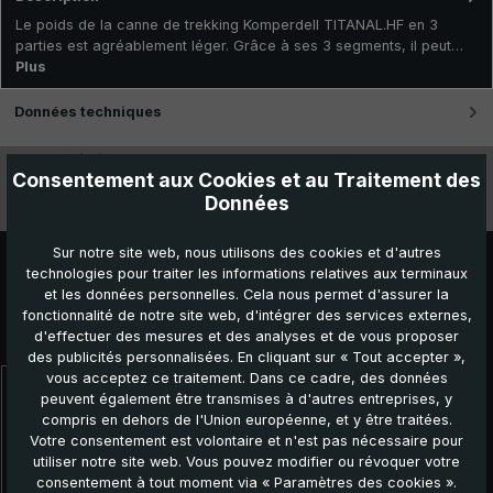
Le poids de la canne de trekking Komperdell TITANAL.HF en 3
parties est agréablement léger. Grâce à ses 3 segments, il peut…
Plus
Données techniques
Caractéristiques
Consentement aux Cookies et au Traitement des
Données
Vidéos
Sur notre site web, nous utilisons des cookies et d'autres
technologies pour traiter les informations relatives aux terminaux
et les données personnelles. Cela nous permet d'assurer la
fonctionnalité de notre site web, d'intégrer des services externes,
Autres produits que vous pourriez aussi aimer :
d'effectuer des mesures et des analyses et de vous proposer
des publicités personnalisées. En cliquant sur « Tout accepter »,
vous acceptez ce traitement. Dans ce cadre, des données
peuvent également être transmises à d'autres entreprises, y
Ignorer la galerie de produits
compris en dehors de l'Union européenne, et y être traitées.
Votre consentement est volontaire et n'est pas nécessaire pour
utiliser notre site web. Vous pouvez modifier ou révoquer votre
consentement à tout moment via « Paramètres des cookies ».