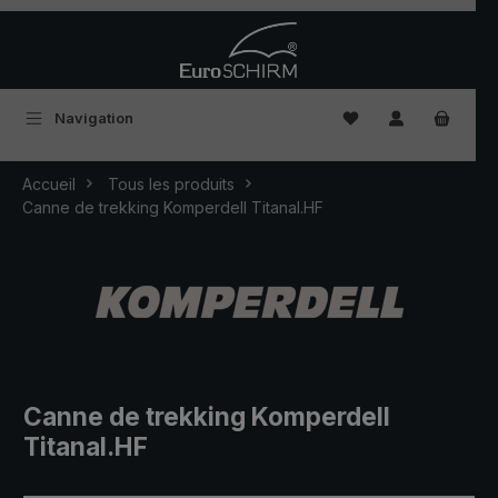
Passer au contenu principal
Vous avez 0 articles
Navigation
Accueil
Tous les produits
Canne de trekking Komperdell Titanal.HF
Canne de trekking Komperdell
Titanal.HF