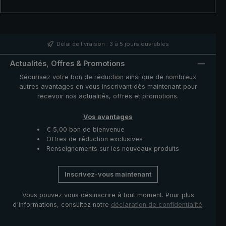
trek Vario. Le parapluie trekking intégré au bâton se
distingue par ses baleines stables en fibre de verre. En
cas d'averse inattendue, régler le bâton à la longueur
du mât de parapluie souhaitée et ouvrir le parapluie très
simplement à l'aide du coulant. Le parapluie de trekking
Délai de livraison : 3 à 5 jours ouvrables
1S13 avec bâton de trekking Komperdell intégré - avec
cette combinaison, vous êtes parfaitement préparé à
Actualités, Offres & Promotions
toutes les météos.
Sécurisez votre bon de réduction ainsi que de nombreux
autres avantages en vous inscrivant dès maintenant pour
recevoir nos actualités, offres et promotions.
Vos avantages
€ 5,00 bon de bienvenue
Offres de réduction exclusives
Renseignements sur les nouveaux produits
Inscrivez-vous maintenant
Vous pouvez vous désinscrire à tout moment. Pour plus
d'informations, consultez notre
déclaration de confidentialité
.