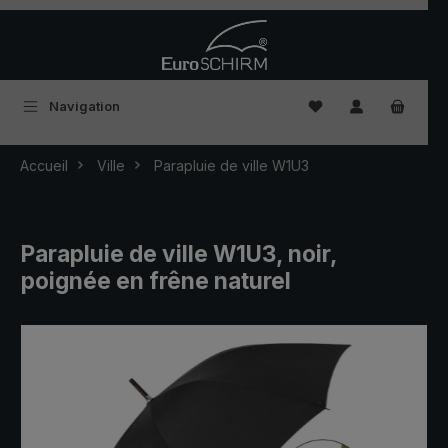
Passer au contenu principal
Vous avez 0 articles
Navigation
Accueil
Ville
Parapluie de ville W1U3
Parapluie de ville W1U3, noir,
poignée en frêne naturel
Ignorer la galerie d'images