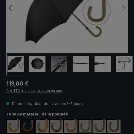
Prix régulier :
119,00 €
Prix TTC, frais de livraison en sus
Disponible, délai de livraison 3-5 jours
Sélectionnez
Type de matériau de la poignée
érable
acacia
malacca
châtaignier
bambou nacré
frêne naturel
frêne laqué
noisetier
(Cette option n'est pas disponible pour le moment.)