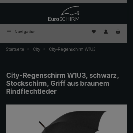
Zum Hauptinhalt springen
Du hast 0 Produkte
Navigation
Startseite
City
City-Regenschirm W1U3
City-Regenschirm W1U3, schwarz,
Stockschirm, Griff aus braunem
Rindflechtleder
Bildergalerie überspringen