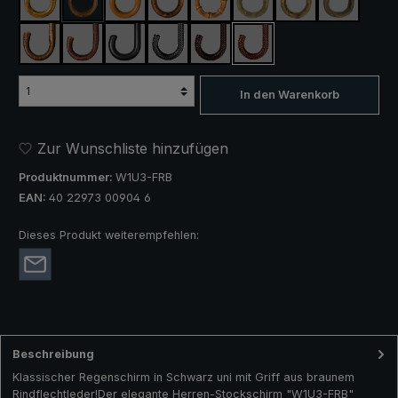
Ahorn
Akazie
Malakka
Kastanie
Perlbambus
Esche natur
Esche lackiert
Hasel
(Diese Option ist zurzeit nicht verfügbar.)
Silberhasel
Weichselkirsche
Rindleder
Rindflechtleder schwarz
Rindflechtleder dunkelbraun
Rindflechtleder braun
In den Warenkorb
Zur Wunschliste hinzufügen
Produktnummer:
W1U3-FRB
EAN:
40 22973 00904 6
Dieses Produkt weiterempfehlen:
Beschreibung
Klassischer Regenschirm in Schwarz uni mit Griff aus braunem
Rindflechtleder!Der elegante Herren-Stockschirm "W1U3-FRB"