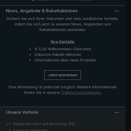
enthaltene Hülle schützt den Schirm nach dem Trocknen
und komplettiert das klassische Modell. Ausgesuchte
News, Angebote & Rabattaktionen
Materialien, sowie erfahrene und professionelle
Sichern Sie sich Ihren Gutschein und viele zusätzliche Vorteile,
Schirmmacher garantieren Qualität auf höchstem
indem Sie sich jetzt zu unseren News, Angeboten und
Niveau und bestätigen die Bedeutung des Handwerks.
Rabattaktionen anmelden.
Ihre Vorteile
€ 5,00 Willkommens-Gutschein
Exklusive Rabatt-Aktionen
Informationen über neue Produkte
Jetzt anmelden
Eine Abmeldung ist jederzeit möglich. Weitere Informationen
finden Sie in unserer
Datenschutzerklärung
.
Unsere Vorteile
Bequemer Kauf auf Rechnung (DE)
Sicheres Einkaufen