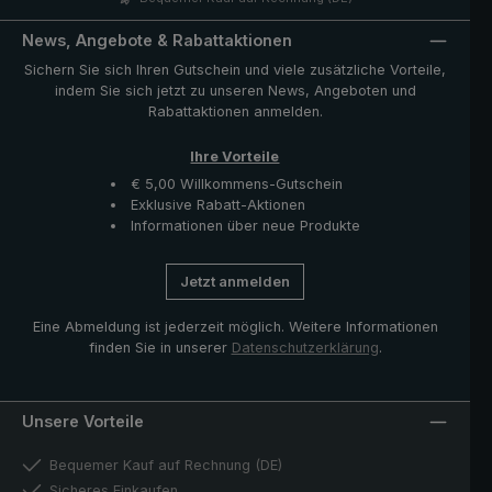
enthaltene Hülle schützt den Schirm nach dem Trocknen
und komplettiert das klassische Modell. Ausgesuchte
News, Angebote & Rabattaktionen
Materialien, sowie erfahrene und professionelle
Sichern Sie sich Ihren Gutschein und viele zusätzliche Vorteile,
Schirmmacher garantieren Qualität auf höchstem
indem Sie sich jetzt zu unseren News, Angeboten und
Niveau und bestätigen die Bedeutung des Handwerks.
Rabattaktionen anmelden.
Ihre Vorteile
€ 5,00 Willkommens-Gutschein
Exklusive Rabatt-Aktionen
Informationen über neue Produkte
Jetzt anmelden
Eine Abmeldung ist jederzeit möglich. Weitere Informationen
finden Sie in unserer
Datenschutzerklärung
.
Unsere Vorteile
Bequemer Kauf auf Rechnung (DE)
Sicheres Einkaufen