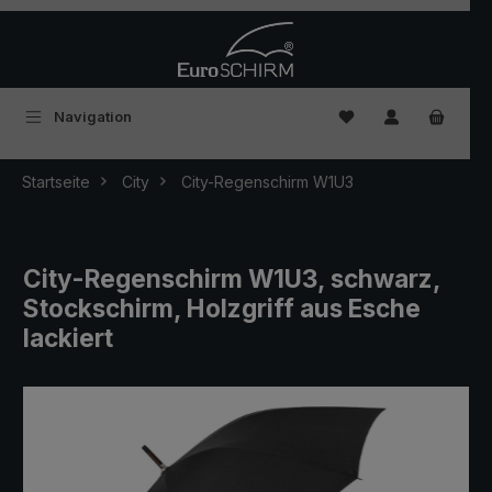
Zum Hauptinhalt springen
Du hast 0 Produkte
Navigation
Startseite
City
City-Regenschirm W1U3
City-Regenschirm W1U3, schwarz,
Stockschirm, Holzgriff aus Esche
lackiert
Bildergalerie überspringen