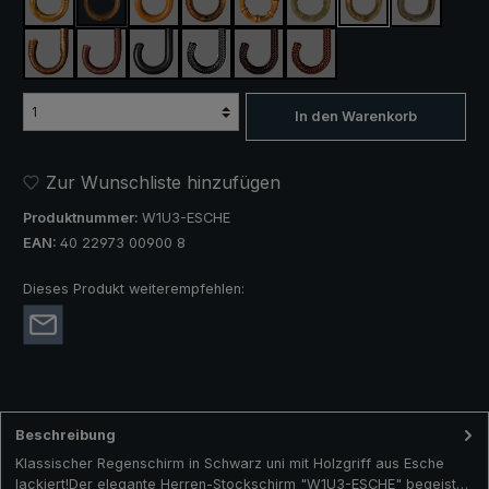
Ahorn
Akazie
Malakka
Kastanie
Perlbambus
Esche natur
Esche lackiert
Hasel
(Diese Option ist zurzeit nicht verfügbar.)
Silberhasel
Weichselkirsche
Rindleder
Rindflechtleder schwarz
Rindflechtleder dunkelbraun
Rindflechtleder braun
In den Warenkorb
Zur Wunschliste hinzufügen
Produktnummer:
W1U3-ESCHE
EAN:
40 22973 00900 8
Dieses Produkt weiterempfehlen:
Beschreibung
Klassischer Regenschirm in Schwarz uni mit Holzgriff aus Esche
lackiert!Der elegante Herren-Stockschirm "W1U3-ESCHE" begeist…