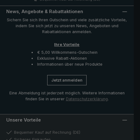
enthaltene Hülle schützt den Schirm nach dem Trocknen
und komplettiert das klassische Modell. Ausgesuchte
News, Angebote & Rabattaktionen
Materialien, sowie erfahrene und professionelle
Sichern Sie sich Ihren Gutschein und viele zusätzliche Vorteile,
Schirmmacher garantieren Qualität auf höchstem
indem Sie sich jetzt zu unseren News, Angeboten und
Niveau und bestätigen die Bedeutung des Handwerks.
Rabattaktionen anmelden.
Ihre Vorteile
€ 5,00 Willkommens-Gutschein
Exklusive Rabatt-Aktionen
Informationen über neue Produkte
Jetzt anmelden
Eine Abmeldung ist jederzeit möglich. Weitere Informationen
finden Sie in unserer
Datenschutzerklärung
.
Unsere Vorteile
Bequemer Kauf auf Rechnung (DE)
Sicheres Einkaufen