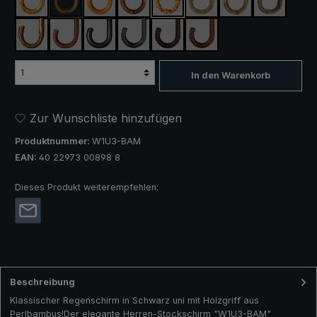
Ahorn
Akazie
Malakka
Kastanie
Perlbambus
Esche natur
Esche lackiert
Hasel
(Diese Option ist zurzeit nicht verfügbar.)
Silberhasel
Weichselkirsche
Rindleder
Rindflechtleder schwarz
Rindflechtleder dunkelbraun
Rindflechtleder braun
In den Warenkorb
Zur Wunschliste hinzufügen
Produktnummer:
W1U3-BAM
EAN:
40 22973 00898 8
Dieses Produkt weiterempfehlen:
Beschreibung
Klassischer Regenschirm in Schwarz uni mit Holzgriff aus
Perlbambus!Der elegante Herren-Stockschirm "W1U3-BAM"