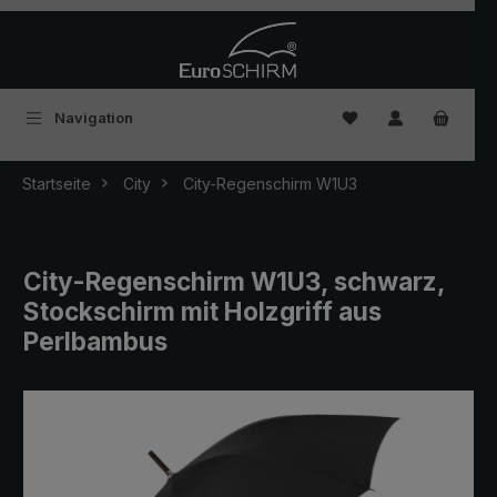
Zum Hauptinhalt springen
Du hast 0 Produkte
Navigation
Startseite
City
City-Regenschirm W1U3
City-Regenschirm W1U3, schwarz,
Stockschirm mit Holzgriff aus
Perlbambus
Bildergalerie überspringen