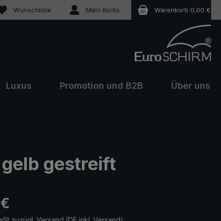
Du hast 0 Produkte auf dem Merkzettel
Wunschliste
Mein Konto
Warenkorb
0,00 €
Luxus
Promotion und B2B
Über uns
gelb gestreift
eis:
 €
wSt zuzügl. Versand (DE inkl. Versand)