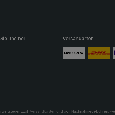
Sie uns bei
Versandarten
ube
Benutzerdefiniertes Bild 1
Benutzerdefini
B
hrwertsteuer zzgl.
Versandkosten
und ggf. Nachnahmegebühren, wen