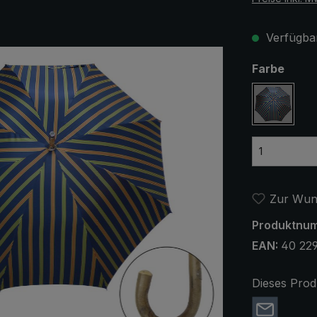
Verfügbar
ausw
Farbe
blau / ro
Zur Wuns
Produktnu
EAN:
40 22
Dieses Prod