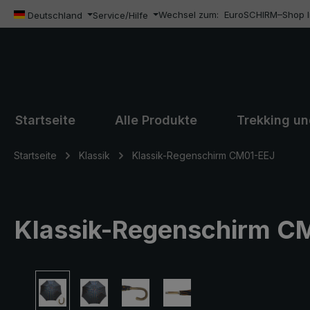
Wechsel zum:
EuroSCHIRM–Shop In
m Hauptinhalt springen
Zur Suche springen
Zur Hauptnavigation springen
Deutschland
Service/Hilfe
Startseite
Alle Produkte
Trekking u
Startseite
Klassik
Klassik-Regenschirm CM01-EEJ
Klassik-Regenschirm CM01
Bildergalerie überspringen