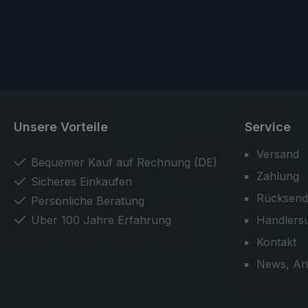
auf höchstem Niveau und
bestätigen die Bedeutung des
Handwerks.
Unsere Vorteile
Service
Versand
Bequemer Kauf auf Rechnung (DE)
Zahlung
Sicheres Einkaufen
Rücksend
Persönliche Beratung
Über 100 Jahre Erfahrung
Händlers
Kontakt
News, An