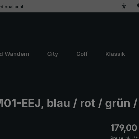
ternational
nd Wandern
City
Golf
Klassik
-EEJ, blau / rot / grün / 
Regulärer Pr
179,00
Preise inkl. M