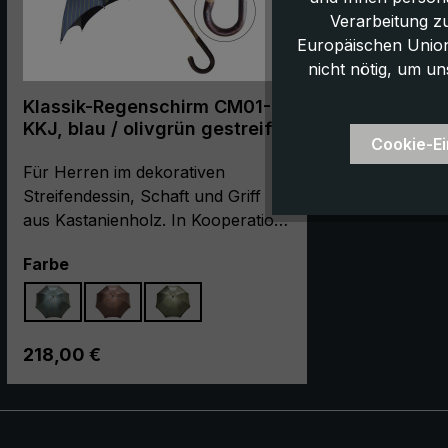
Verarbeitung z
Europäischen Union,
nicht nötig, um un
Klassik-Regenschirm CM01-
KKJ, blau / olivgrün gestreift
Cookie-Ei
Für Herren im dekorativen
Streifendessin, Schaft und Griff
aus Kastanienholz. In Kooperation
mit unserer Partnermanufaktur
auswählen
Farbe
entsteht der Stockschirm "CM01-
KKJ" in sorgfältigster Handarbeit.
Der Regenschirm begeistert mit
seinem Qualitätsgestell aus Metall
Regulärer Preis:
218,00 €
und seinem eleganten Aussehen.
Die Schirmbespannung ist aus
hochwertigem, europäischem
Polyester Jacquard in einem