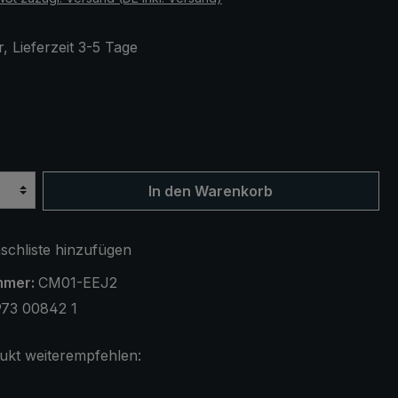
, Lieferzeit 3-5 Tage
ählen
t / grün / gelb gestreift
In den Warenkorb
chliste hinzufügen
mmer:
CM01-EEJ2
973 00842 1
ukt weiterempfehlen: