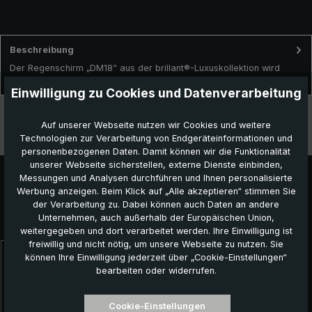
Beschreibung
Der Regenschirm „DM18“ aus der brillant®-Luxuskollektion wird
traditionell in liebevoller Handarbeit in Deutschland gefertig…
Mehr
Einwilligung zu Cookies und Datenverarbeitung
Technische Daten
Auf unserer Webseite nutzen wir Cookies und weitere
Technologien zur Verarbeitung von Endgeräteinformationen und
Besonderheiten
personenbezogenen Daten. Damit können wir die Funktionalität
unserer Webseite sicherstellen, externe Dienste einbinden,
Messungen und Analysen durchführen und Ihnen personalisierte
Werbung anzeigen. Beim Klick auf „Alle akzeptieren“ stimmen Sie
der Verarbeitung zu. Dabei können auch Daten an andere
Unternehmen, auch außerhalb der Europäischen Union,
Das könnte Ihnen auch gefallen:
weitergegeben und dort verarbeitet werden. Ihre Einwilligung ist
freiwillig und nicht nötig, um unsere Webseite zu nutzen. Sie
können Ihre Einwilligung jederzeit über „Cookie-Einstellungen“
Produktgalerie überspringen
bearbeiten oder widerrufen.
Cookie-Einstellungen