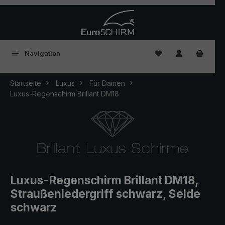
Zum Hauptinhalt springen
Du hast 0 Produkte
Navigation
Startseite
Luxus
Für Damen
Luxus-Regenschirm Brillant DM18
Luxus-Regenschirm Brillant DM18,
Straußenledergriff schwarz, Seide
schwarz