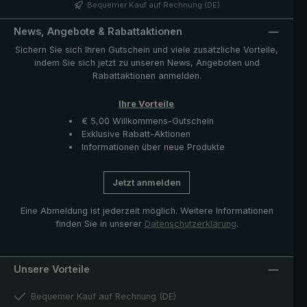
zeichnet sich aus durch sein charakteristisch genopptes
Bequemer Kauf auf Rechnung (DE)
Muster, welches dem Regenschirm ein
unverwechselbares Aussehen verleiht. Die im
News, Angebote & Rabattaktionen
Lieferumfang enthaltene Hülle mit
Sichern Sie sich Ihren Gutschein und viele zusätzliche Vorteile,
Reißverschlussöffnung schützt den Schirm nach dem
indem Sie sich jetzt zu unseren News, Angeboten und
Trocknen und komplettiert das exklusive Modell.
Rabattaktionen anmelden.
Ihre Vorteile
€ 5,00 Willkommens-Gutschein
Exklusive Rabatt-Aktionen
Informationen über neue Produkte
Jetzt anmelden
Eine Abmeldung ist jederzeit möglich. Weitere Informationen
finden Sie in unserer
Datenschutzerklärung
.
Unsere Vorteile
Bequemer Kauf auf Rechnung (DE)