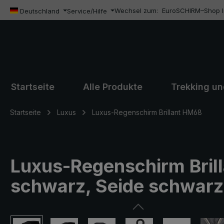
Wechsel zum:
EuroSCHIRM–Shop In
m Hauptinhalt springen
Zur Suche springen
Zur Hauptnavigation springen
Deutschland
Service/Hilfe
Startseite
Alle Produkte
Trekking u
Startseite
Luxus
Luxus-Regenschirm Brillant HM68
Luxus-Regenschirm Brill
schwarz, Seide schwarz
Bildergalerie überspringen