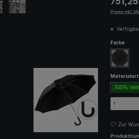
751,25
Preise inkl. M
Verfügbar
ausw
Farbe
schwar
Materialar
100% rein
Zur Wuns
Produktnu