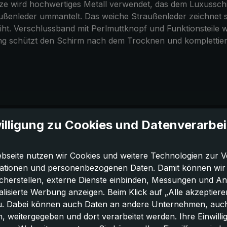
e wird hochwertiges Metall verwendet, das dem Luxusschirm 
außenleder ummantelt. Das weiche Straußenleder zeichnet s
ht. Verschlussband mit Perlmuttknopf und Funktionsteile 
ung schützt den Schirm nach dem Trocknen und komplettier
illigung zu Cookies und Datenverarbe
bseite nutzen wir Cookies und weitere Technologien zur V
ationen und personenbezogenen Daten. Damit können wir di
icherstellen, externe Dienste einbinden, Messungen und A
lisierte Werbung anzeigen. Beim Klick auf „Alle akzeptiere
u. Dabei können auch Daten an andere Unternehmen, auc
 weitergegeben und dort verarbeitet werden. Ihre Einwilligun