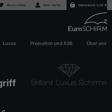
Du hast 0 Produkte auf dem Merkzettel
Wunschliste
Mein Konto
Warenkorb
0,00 €
Luxus
Promotion und B2B
Über uns
riff
eis: