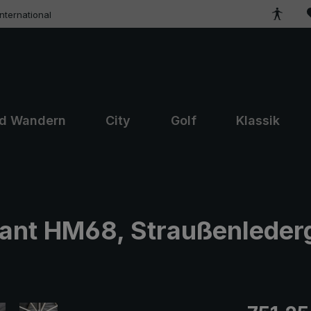
ternational
nd Wandern
City
Golf
Klassik
ant HM68, Straußenlederg
Regulärer Pr