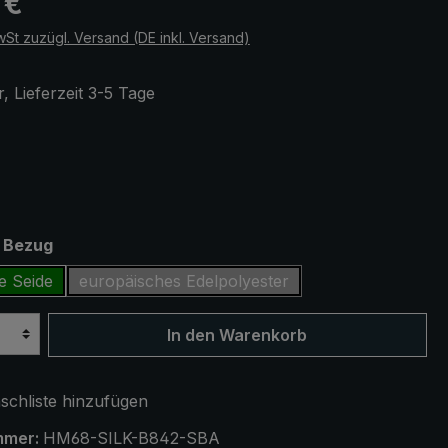
 €
wSt zuzügl. Versand (DE inkl. Versand)
, Lieferzeit 3-5 Tage
ählen
z
auswählen
t Bezug
e Seide
europäisches Edelpolyester
In den Warenkorb
chliste hinzufügen
mmer:
HM68-SILK-B842-SBA