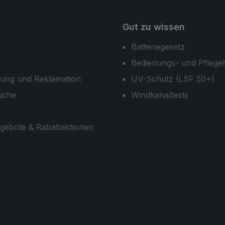
 echtem Horn und
le wie Schieber und
Gut zu wissen
hochwertigem
ie im Lieferumfang
Batteriegesetz
ülle mit
Bedienungs- und Pflege
ussöffnung schützt
 nach dem Trocknen
ung und Reklamation
UV-Schutz (LSF 50+)
iert das exklusive
uche
Windkanaltests
gebote & Rabattaktionen