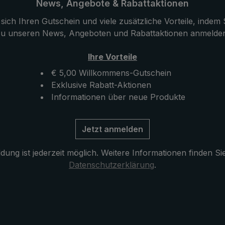
iff wird das heimische
Spitze wird hochwertiges Me
News, Angebote & Rabattaktionen
mit seiner
verwendet, das dem Luxuss
sich Ihren Gutschein und viele zusätzliche Vorteile, indem S
en Maserung
eine besondere Stabilität ver
u unseren News, Angeboten und Rabattaktionen anmelde
Eine ganz besondere
Der Rundhakengriff ist liebe
nd Unempfindlichkeit
dem wertvollen Krokoleder
Ihre Vorteile
Luxusschirm durch das
ummantelt und hat ein
€ 5,00 Willkommens-Gutschein
en harte und zugleich
seidenmattes Finish.
Exklusive Rabatt-Aktionen
kazienholz. Das
Verschlussband mit Perlmu
Informationen über neue Produkte
raußenleder, mit
und Funktionsteile wie Schi
 Rundhakengriff
und Krone aus hochwertig
mantelt ist, zeichnet
Edelstahl. Die im Lieferumf
Jetzt anmelden
ch sein
enthaltene Hülle mit
isch genopptes Muster.
Reißverschlussöffnung schü
ung ist jederzeit möglich. Weitere Informationen finden Si
on mit der Silberhülse
den Schirm nach dem Troc
Datenschutzerklärung
.
lingsilber erhält der
und komplettiert das exklus
 ein
Modell.
lbares, elegantes
erschlussband mit
f, Schirmspitze mit