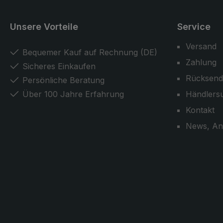
Modell.
Zwinge aus
Funktionstei
Unsere Vorteile
Service
Krone aus 
Edelstahl. D
Versand
Bequemer Kauf auf Rechnung (DE)
enthaltene H
Zahlung
Reißverschl
Sicheres Einkaufen
den Schirm
Rücksend
Persönliche Beratung
und komplett
Über 100 Jahre Erfahrung
Händlers
Modell.
Kontakt
News, An