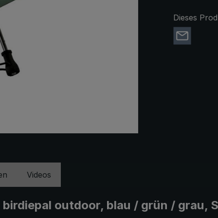
Dieses Prod
en
Videos
rdiepal outdoor, blau / grün / grau, S