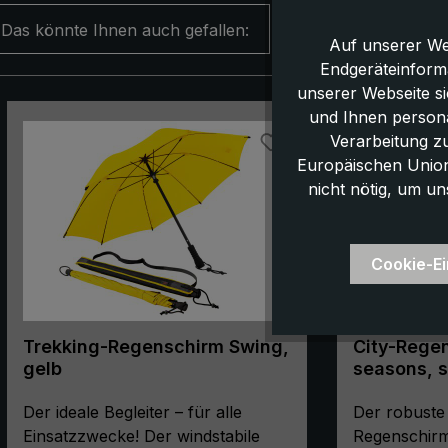
Das könnte Ihnen auch gefallen:
Auf unserer We
Endgeräteinform
unserer Webseite s
Produktgalerie überspringen
und Ihnen persona
Verarbeitung z
Europäischen Union,
nicht nötig, um un
Cookie-Ei
Trekking-Regenschirm Swing,
City-Regen
gelb
seasons, s
Stockschirm, Autom
Der ideale Begleiter – für alle
Lichtschut
Der robuste
Einsatzzwecke! Der windstabile
Regenschirm