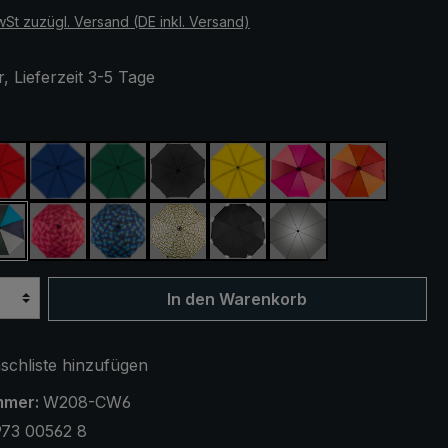
wSt zuzügl. Versand (DE inkl. Versand)
, Lieferzeit 3-5 Tage
ählen
rot
königsblau
dunkelgrün
schwarz
gelb
pink / rot / weinrot
orange / ro
 / dunkelgrün
blau / grün / grau
blau / grün kariert
rosa / rot kariert
camouflage
schwarz, mit Reflektoren
silber, UV-Schutz 
In den Warenkorb
chliste hinzufügen
mmer:
W208-CW6
973 00562 8