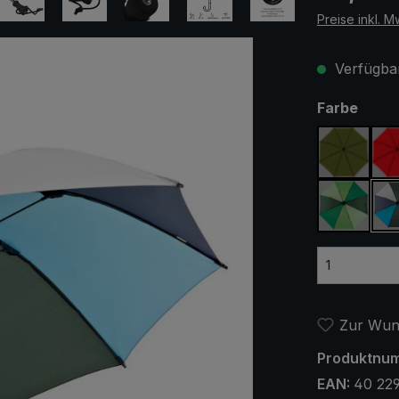
Preise inkl. M
Verfügbar
ausw
Farbe
olivgrün
hellgrün
Zur Wuns
Produktnu
EAN:
40 22