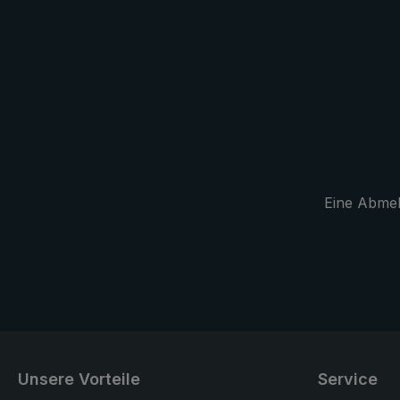
bei widrigen Wetterbedingungen.
einer prakti
Nylon mit T
Umhängen. 
geschlossen
bequem über
auf dem Rüc
Ein toller B
an sonnigen
und sportli
Eine Abmeld
Stockschirm
mit intensiv
Unsere Vorteile
Service