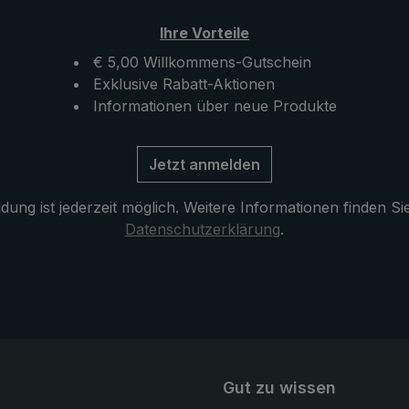
schen Schutzhülle aus
reduziert dieses auf ein Mi
Ihre Vorteile
ragegurt zum
Der "birdiepal octagon" ist 
So kann der
robuster und leichter Trekk
€ 5,00 Willkommens-Gutschein
e Regenschirm
Regenschirm, der hohen
Exklusive Rabatt-Aktionen
 der Schulter oder
Belastungen von Wind und 
Informationen über neue Produkte
ken getragen werden.
trotzt.
egleiter an nassen und
Jetzt anmelden
 Tagen: Der modern
che aussehende
ung ist jederzeit möglich. Weitere Informationen finden Si
 "birdiepal seasons"
Datenschutzerklärung
.
em Farbeffekt.
Gut zu wissen