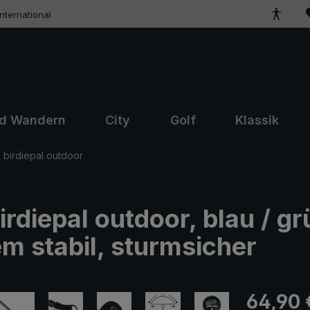
ternational
nd Wandern
City
Golf
Klassik
birdiepal outdoor
diepal outdoor, blau / gr
m stabil, sturmsicher
Regulärer Pr
64,90 