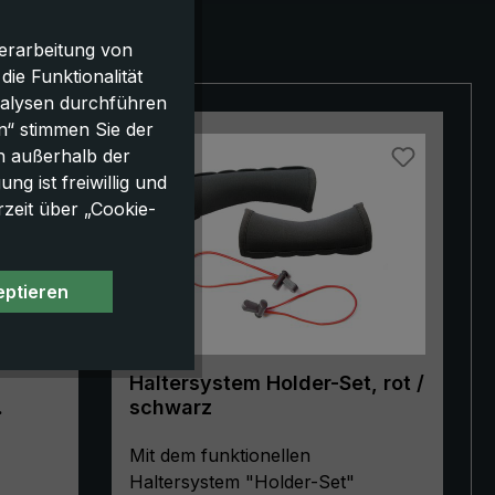
erarbeitung von
e Funktionalität
nalysen durchführen
n“ stimmen Sie der
h außerhalb der
g ist freiwillig und
rzeit über „Cookie-
eptieren
Haltersystem Holder-Set, rot /
schwarz
bil,
Mit dem funktionellen
Haltersystem "Holder-Set"