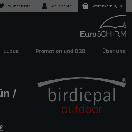
Du hast 0 Produkte auf dem Merkzettel
Wunschliste
Mein Konto
Warenkorb
0,00 €
Luxus
Promotion und B2B
Über uns
ün /
eis:
€