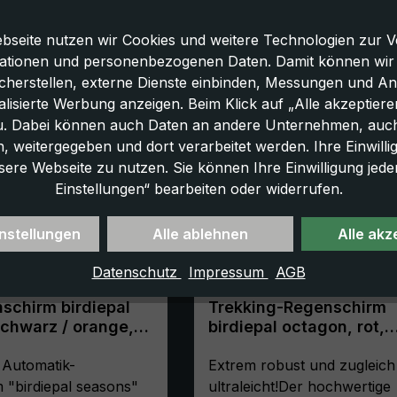
bseite nutzen wir Cookies und weitere Technologien zur V
ationen und personenbezogenen Daten. Damit können wir di
icherstellen, externe Dienste einbinden, Messungen und A
lisierte Werbung anzeigen. Beim Klick auf „Alle akzeptiere
u. Dabei können auch Daten an andere Unternehmen, auc
 weitergegeben und dort verarbeitet werden. Ihre Einwilligun
sere Webseite zu nutzen. Sie können Ihre Einwilligung jede
Einstellungen“ bearbeiten oder widerrufen.
nstellungen
Alle ablehnen
Alle akz
Datenschutz
Impressum
AGB
schirm birdiepal
Trekking-Regenschirm
chwarz / orange,
birdiepal octagon, rot,
atik,
Stockschirm, extrem sta
zfaktor 50+
 Automatik-
leicht
Extrem robust und zugleich
 "birdiepal seasons"
ultraleicht!Der hochwertige