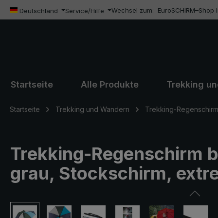
Wechsel zum:
EuroSCHIRM–Shop In
m Hauptinhalt springen
Zur Suche springen
Zur Hauptnavigation springen
Deutschland
Service/Hilfe
Startseite
Alle Produkte
Trekking u
Startseite
Trekking und Wandern
Trekking-Regenschirm 
Trekking-Regenschirm bir
grau, Stockschirm, extre
Bildergalerie überspringen