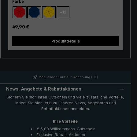
Preis-/Leistungsverhältnisses ist der Klassiker als
auswählen
Farbe
Einsteigermodell besonders gut geeignet. Das Gestell
+
12
aus 100% Glasfasern ist sehr flexibel und überzeugt
durch seine ausgezeichnete Stabilität und erstklassige
Verarbeitung. Durch den Einsatz von innovativen
Regulärer Preis:
49,90 €
Materialien ist der "Swing" zudem sehr leicht und kann
somit bequem in der Hand getragen werden. Ob bei
Produktdetails
einem kurzen Regenschauer oder bei Dauerregen, der
er
beliebte Trekking-Regenschirm "Swing" bietet
zuverlässigen Schutz auch bei widrigen
Wetterbedingungen.
R
Bequemer Kauf auf Rechnung (DE)
News, Angebote & Rabattaktionen
Sichern Sie sich Ihren Gutschein und viele zusätzliche Vorteile,
indem Sie sich jetzt zu unseren News, Angeboten und
Rabattaktionen anmelden.
Ihre Vorteile
€ 5,00 Willkommens-Gutschein
Exklusive Rabatt-Aktionen