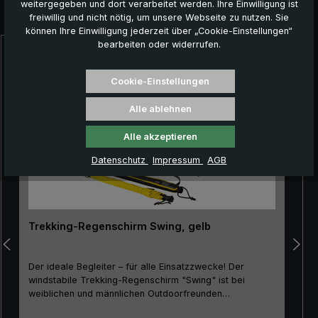
weitergegeben und dort verarbeitet werden. Ihre Einwilligung ist
Das könnte Ihnen auch gefallen:
freiwillig und nicht nötig, um unsere Webseite zu nutzen. Sie
können Ihre Einwilligung jederzeit über „Cookie-Einstellungen“
bearbeiten oder widerrufen.
Produktgalerie überspringen
Cookie-Einstellungen
Alle ablehnen
Alle akzeptieren
Datenschutz
Impressum
AGB
Trekking-Regenschirm Swing, gelb
Der ideale Begleiter – für alle Einsatzzwecke! Der
windstabile Trekking-Regenschirm "Swing" ist bei
weiblichen und männlichen Outdoorfreunden
gleichermaßen beliebt. Aufgrund seines guten