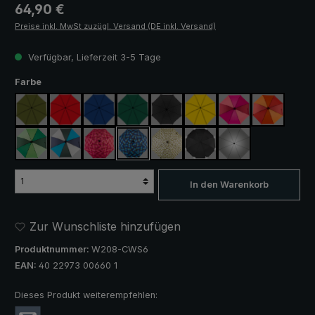
Regulärer Preis:
64,90 €
Preise inkl. MwSt zuzügl. Versand (DE inkl. Versand)
Verfügbar, Lieferzeit 3-5 Tage
auswählen
Farbe
olivgrün
rot
königsblau
dunkelgrün
schwarz
gelb
pink / rot / weinrot
orange / ro
hellgrün / dunkelgrün
blau / grün / grau
blau / grün kariert
rosa / rot kariert
camouflage
schwarz, mit Reflektoren
silber, UV-Schutz 
In den Warenkorb
Zur Wunschliste hinzufügen
Produktnummer:
W208-CWS6
EAN:
40 22973 00660 1
Dieses Produkt weiterempfehlen: