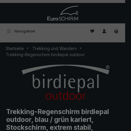
Zum Hauptinhalt springen
Du hast 0 Produkte
Navigation
Startseite
Trekking und Wandern
Trekking-Regenschirm birdiepal outdoor
Trekking-Regenschirm birdiepal
outdoor, blau / grün kariert,
Stockschirm, extrem stabil,