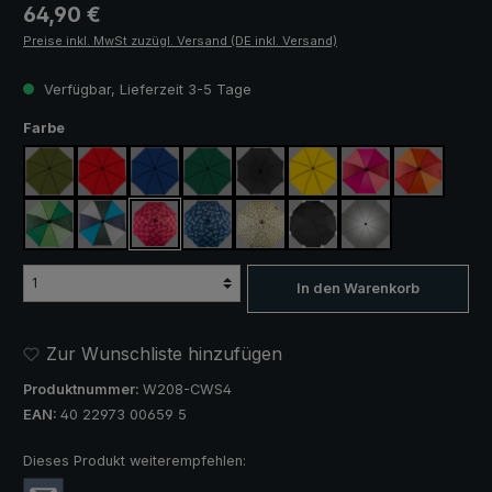
Regulärer Preis:
64,90 €
Preise inkl. MwSt zuzügl. Versand (DE inkl. Versand)
Verfügbar, Lieferzeit 3-5 Tage
auswählen
Farbe
olivgrün
rot
königsblau
dunkelgrün
schwarz
gelb
pink / rot / weinrot
orange / ro
hellgrün / dunkelgrün
blau / grün / grau
blau / grün kariert
rosa / rot kariert
camouflage
schwarz, mit Reflektoren
silber, UV-Schutz 
In den Warenkorb
Zur Wunschliste hinzufügen
Produktnummer:
W208-CWS4
EAN:
40 22973 00659 5
Dieses Produkt weiterempfehlen: