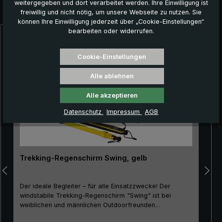
weitergegeben und dort verarbeitet werden. Ihre Einwilligung ist
Das könnte Ihnen auch gefallen:
freiwillig und nicht nötig, um unsere Webseite zu nutzen. Sie
können Ihre Einwilligung jederzeit über „Cookie-Einstellungen“
bearbeiten oder widerrufen.
Produktgalerie überspringen
Cookie-Einstellungen
Alle ablehnen
Alle akzeptieren
Datenschutz
Impressum
AGB
Trekking-Regenschirm Swing, gelb
Der ideale Begleiter – für alle Einsatzzwecke! Der
windstabile Trekking-Regenschirm "Swing" ist bei
weiblichen und männlichen Outdoorfreunden
gleichermaßen beliebt. Aufgrund seines guten