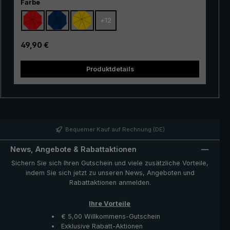
Preis-/Leistungsverhältnisses ist der Klassiker als
auswählen
Farbe
Einsteigermodell besonders gut geeignet. Das Gestell
+
12
aus 100% Glasfasern ist sehr flexibel und überzeugt
durch seine ausgezeichnete Stabilität und erstklassige
Verarbeitung. Durch den Einsatz von innovativen
Regulärer Preis:
49,90 €
Materialien ist der "Swing" zudem sehr leicht und kann
somit bequem in der Hand getragen werden. Ob bei
Produktdetails
einem kurzen Regenschauer oder bei Dauerregen, der
er
beliebte Trekking-Regenschirm "Swing" bietet
zuverlässigen Schutz auch bei widrigen
Wetterbedingungen.
R
Bequemer Kauf auf Rechnung (DE)
News, Angebote & Rabattaktionen
Sichern Sie sich Ihren Gutschein und viele zusätzliche Vorteile,
indem Sie sich jetzt zu unseren News, Angeboten und
Rabattaktionen anmelden.
Ihre Vorteile
€ 5,00 Willkommens-Gutschein
Exklusive Rabatt-Aktionen