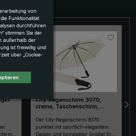
erarbeitung von
e Funktionalität
nalysen durchführen
n“ stimmen Sie der
NEU!
h außerhalb der
g ist freiwillig und
rzeit über „Cookie-
eptieren
ight
City-Regenschirm 3070,
creme, Taschenschirm,
Automatik, ergonomisch
geformter Griff
Der City-Regenschirm 3070
Der
punktet mit sportlich-elegantem
chirm
Design und kompakter Größe! Er