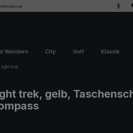
ternational
nd Wandern
City
Golf
Klassik
light trek
ght trek, gelb, Taschensc
Kompass