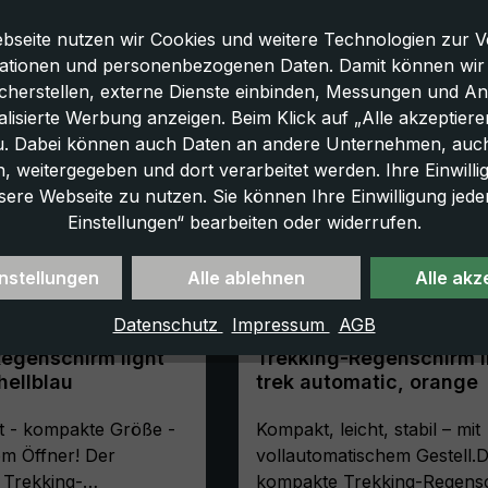
bseite nutzen wir Cookies und weitere Technologien zur V
ationen und personenbezogenen Daten. Damit können wir di
icherstellen, externe Dienste einbinden, Messungen und A
lisierte Werbung anzeigen. Beim Klick auf „Alle akzeptiere
u. Dabei können auch Daten an andere Unternehmen, auc
 weitergegeben und dort verarbeitet werden. Ihre Einwilligun
sere Webseite zu nutzen. Sie können Ihre Einwilligung jede
Einstellungen“ bearbeiten oder widerrufen.
nstellungen
Alle ablehnen
Alle akz
Datenschutz
Impressum
AGB
egenschirm light
Trekking-Regenschirm l
 hellblau
trek automatic, orange
ht - kompakte Größe -
Kompakt, leicht, stabil – mit
em Öffner! Der
vollautomatischem Gestell.
 Trekking-
kompakte Trekking-Regens