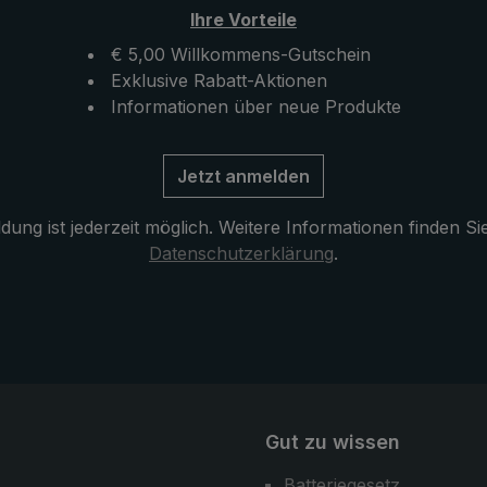
r ultraleichte
praktische Automatik-
Ihre Vorteile
rm zudem mit seinem
Taschenschirm erfüllt die 
ktischer Größe.
Erwartungen an Stabilität u
€ 5,00 Willkommens-Gutschein
Funktionalität auch bei widr
Exklusive Rabatt-Aktionen
Einsatzbedingungen.
Informationen über neue Produkte
Jetzt anmelden
ung ist jederzeit möglich. Weitere Informationen finden Si
Datenschutzerklärung
.
Gut zu wissen
Batteriegesetz