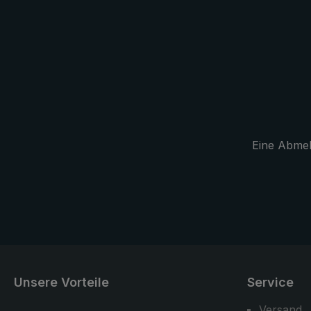
überzeugt de
Taschenschi
Dach in pra
Eine Abmeld
Unsere Vorteile
Service
Versand