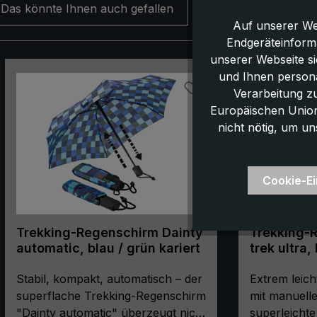
Das könnte Ihnen auch gefallen
Auf unserer We
Endgeräteinform
unserer Webseite s
Produktgalerie überspringen
und Ihnen persona
Verarbeitung z
Europäischen Union,
nicht nötig, um un
Cookie-Ei
Trekking-Regenschirm Dainty
Trekking-R
automatic, blau / grün kariert
trek ultra,
Stabil, kompakt, automatisch – der
Extrem leic
superflache Trekking-Regenschirm
mit manuell
"Dainty automatic" überzeugt nicht
superleichte