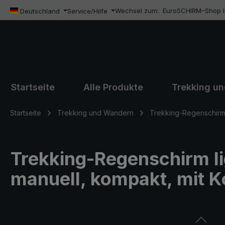
Wechsel zum:
EuroSCHIRM–Shop In
m Hauptinhalt springen
Zur Suche springen
Zur Hauptnavigation springen
Deutschland
Service/Hilfe
Startseite
Alle Produkte
Trekking u
Startseite
Trekking und Wandern
Trekking-Regenschirm 
Trekking-Regenschirm li
manuell, kompakt, mit 