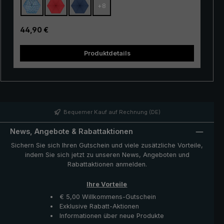
+
8
widerstandsfähig. Mit der praktischen Auf-/Zu-
Automatik lässt sich der Taschenschirm darüber hinaus
ganz einfach bedienen. Ein Knopfdruck genügt, um das
Regulärer Preis:
44,90 €
Schirmdach bei hereinbrechenden Regenschauern ganz
schnell zu öffnen und wieder zu schließen.
Produktdetails
Bequemer Kauf auf Rechnung (DE)
News, Angebote & Rabattaktionen
Sichern Sie sich Ihren Gutschein und viele zusätzliche Vorteile,
indem Sie sich jetzt zu unseren News, Angeboten und
Rabattaktionen anmelden.
Ihre Vorteile
€ 5,00 Willkommens-Gutschein
Exklusive Rabatt-Aktionen
Informationen über neue Produkte