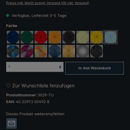
Preise inkl. MwSt zuzügl. Versand (DE inkl. Versand)
Verfügbar, Lieferzeit 3-5 Tage
auswählen
Farbe
marineblau
dunkelgrün
rot
orange
schwarz
hellgrün
gelb
hellblau
blau / grün
lila / rot / grau
orange / gelb
blau / grün kariert
gelb / orange kariert
silber, UV-Schutz 50+
schwarz, mit Refle
In den Warenkorb
Zur Wunschliste hinzufügen
Produktnummer:
3029-TU
EAN:
40 22973 00492 8
Dieses Produkt weiterempfehlen: