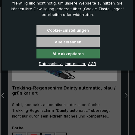
freiwillig und nicht nötig, um unsere Webseite zu nutzen. Sie
können Ihre Einwilligung jederzeit über „Cookie-Einstellungen“
bearbeiten oder widerrufen.
Produktgalerie überspringen
Cookie-Einstellungen
Alle ablehnen
Alle akzeptieren
Datenschutz
Impressum
AGB
Trekking-Regenschirm Dainty automatic, blau /
grün kariert
Stabil, kompakt, automatisch – der superflache
Trekking-Regenschirm "Dainty automatic" überzeugt
nicht nur durch sein extrem flaches und kompaktes
Packmaß. Der besonders bruchfeste Schaft aus Metall
sowie die stabilen Schienen aus Metall und Glasfasern
auswählen
Farbe
machen den "Dainty automatic" zudem äußerst