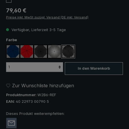
Regulärer Preis:
79,60 €
Preise inkl. MwSt zuzügl. Versand (DE inkl. Versand)
Verfügbar, Lieferzeit 3-5 Tage
auswählen
Farbe
marineblau
rot
schwarz
silber, UV-Schutz 50+
schwarz, mit Reflektoren
In den Warenkorb
Zur Wunschliste hinzufügen
Produktnummer:
W2B6-REF
EAN:
40 22973 00790 5
Dieses Produkt weiterempfehlen: