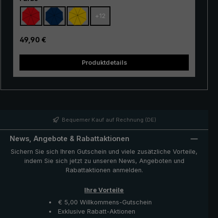
Einsteigermodell besonders gut geeignet. Das Gestell
+
12
aus 100% Glasfasern ist sehr flexibel und überzeugt
durch seine ausgezeichnete Stabilität und erstklassige
Verarbeitung. Durch den Einsatz von innovativen
Regulärer Preis:
49,90 €
Materialien ist der "Swing" zudem sehr leicht und kann
somit bequem in der Hand getragen werden. Ob bei
Produktdetails
einem kurzen Regenschauer oder bei Dauerregen, der
beliebte Trekking-Regenschirm "Swing" bietet
zuverlässigen Schutz auch bei widrigen
Wetterbedingungen.
Bequemer Kauf auf Rechnung (DE)
News, Angebote & Rabattaktionen
Sichern Sie sich Ihren Gutschein und viele zusätzliche Vorteile,
indem Sie sich jetzt zu unseren News, Angeboten und
Rabattaktionen anmelden.
Ihre Vorteile
€ 5,00 Willkommens-Gutschein
Exklusive Rabatt-Aktionen