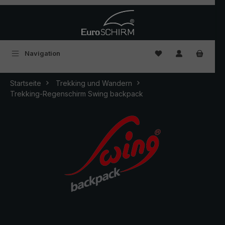
Zum Hauptinhalt springen
Du hast 0 Produkte
Navigation
Startseite
Trekking und Wandern
Trekking-Regenschirm Swing backpack