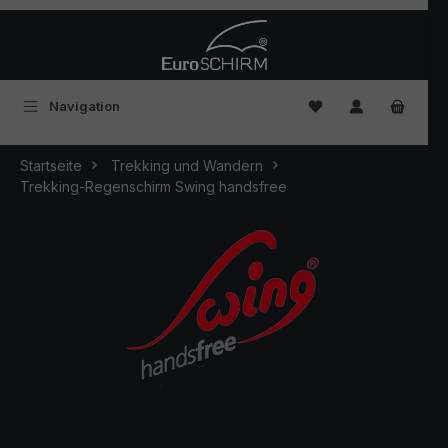
Zum Hauptinhalt springen
Du hast 0 Produkte
Navigation
Startseite
Trekking und Wandern
Trekking-Regenschirm Swing handsfree