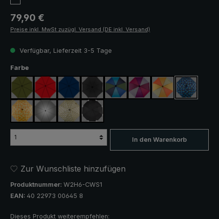
Regulärer Preis:
79,90 €
Preise inkl. MwSt zuzügl. Versand (DE inkl. Versand)
Verfügbar, Lieferzeit 3-5 Tage
auswählen
Farbe
olivgrün
rot
marineblau
schwarz
blau / grün
lila / rot / grau
orange / gelb
blau / grün
gelb / orange kariert
silber, UV-Schutz 50+
camouflage
schwarz, mit Reflektoren
In den Warenkorb
Zur Wunschliste hinzufügen
Produktnummer:
W2H6-CWS1
EAN:
40 22973 00645 8
Dieses Produkt weiterempfehlen: