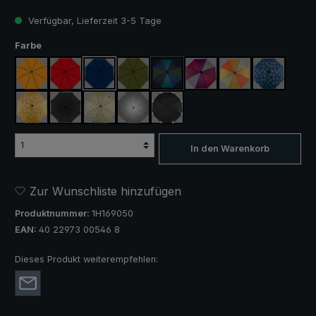
Verfügbar, Lieferzeit 3-5 Tage
auswählen
Farbe
orange
rot
marineblau
olivgrün
blau / grün
lila / rot / grau
orange / gelb
blau / grün
(Diese Option ist zurzeit nicht verfügba
gelb / orange kariert
schwarz
camouflage
silber, UV-Schutz 50+
schwarz, mit Reflektoren
In den Warenkorb
Zur Wunschliste hinzufügen
Produktnummer:
1H169050
EAN:
40 22973 00546 8
Dieses Produkt weiterempfehlen: