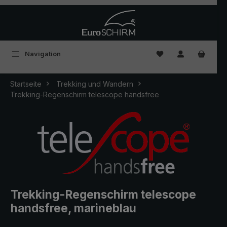
Zum Hauptinhalt springen
Du hast 0 Produkte
Navigation
Startseite
Trekking und Wandern
Trekking-Regenschirm telescope handsfree
Trekking-Regenschirm telescope
handsfree, marineblau