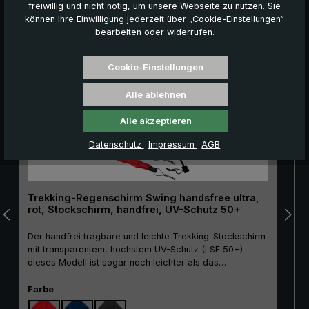
freiwillig und nicht nötig, um unsere Webseite zu nutzen. Sie
können Ihre Einwilligung jederzeit über „Cookie-Einstellungen“
bearbeiten oder widerrufen.
Produktgalerie überspringen
NEU!
Cookie-Einstellungen
Alle ablehnen
Alle akzeptieren
Datenschutz
Impressum
AGB
Trekking-Regenschirm Swing handsfree ultra,
rot, Stockschirm, handfrei, UV-Schutz 50+
Der handfrei tragbare und leichte Trekking-Stockschirm
mit transparentem, höchstem UV-Schutz (LSF 50+) -
dieses Modell ist sogar noch leichter als das
Basismodell Swing handsfree! Der Trekking-
Stockschirm "Swing handsfree ultra" ist eine innovative
auswählen
Farbe
Lösung für alle, die gerne in der Natur unterwegs sind,