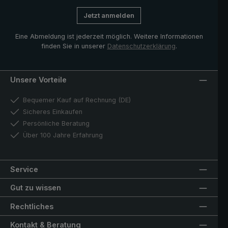
ist, dass der Trekking-Stockschirm auch als ganz
Jetzt anmelden
normaler Regenschirm in der City oder im Alltag
verwendet werden kann
Eine Abmeldung ist jederzeit möglich. Weitere Informationen
finden Sie in unserer
Datenschutzerklärung
.
Unsere Vorteile
Bequemer Kauf auf Rechnung (DE)
Sicheres Einkaufen
Persönliche Beratung
Über 100 Jahre Erfahrung
Service
Gut zu wissen
Rechtliches
Kontakt & Beratung