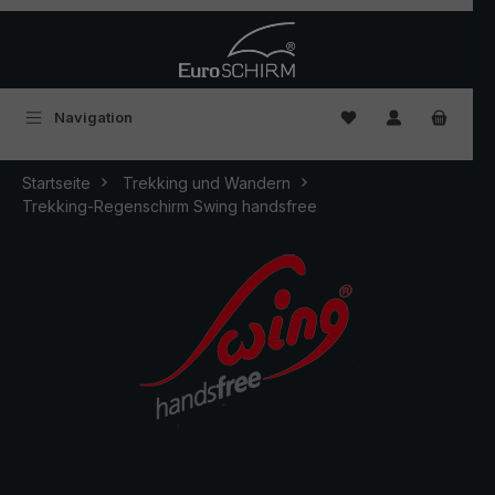
Zum Hauptinhalt springen
Du hast 0 Produkte
Navigation
Startseite
Trekking und Wandern
Trekking-Regenschirm Swing handsfree