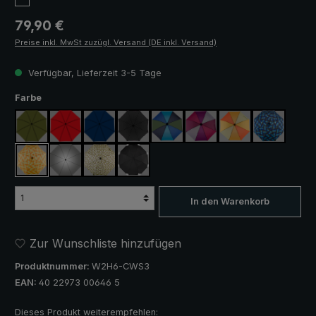
Regulärer Preis:
79,90 €
Preise inkl. MwSt zuzügl. Versand (DE inkl. Versand)
Verfügbar, Lieferzeit 3-5 Tage
auswählen
Farbe
olivgrün
rot
marineblau
schwarz
blau / grün
lila / rot / grau
orange / gelb
blau / grün
gelb / orange kariert
silber, UV-Schutz 50+
camouflage
schwarz, mit Reflektoren
In den Warenkorb
Zur Wunschliste hinzufügen
Produktnummer:
W2H6-CWS3
EAN:
40 22973 00646 5
Dieses Produkt weiterempfehlen: