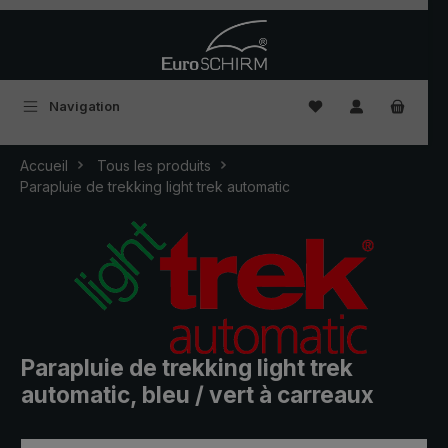
Passer au contenu principal
Vous avez 0 articles
Navigation
Accueil
Tous les produits
Parapluie de trekking light trek automatic
Parapluie de trekking light trek
automatic, bleu / vert à carreaux
Ignorer la galerie d'images