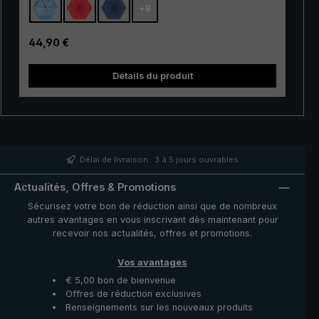
+
8
résistant. Grâce à son mécanisme
d'ouverture/fermeture automatique pratique, ce
parapluie de poche est de plus très facile à utiliser. Il
Prix régulier :
44,90 €
suffit d'appuyer sur un bouton pour ouvrir et refermer la
couverture du parapluie très rapidement en cas
Détails du produit
d'averse qui s'annonce.
trek 
Délai de livraison : 3 à 5 jours ouvrables
Actualités, Offres & Promotions
Sécurisez votre bon de réduction ainsi que de nombreux
autres avantages en vous inscrivant dès maintenant pour
recevoir nos actualités, offres et promotions.
Vos avantages
€ 5,00 bon de bienvenue
Offres de réduction exclusives
Renseignements sur les nouveaux produits