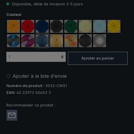
Disponible, délai de livraison 3-5 jours
Sélectionnez
Couleur
orange
rouge
bleu marine
noir
vert foncé
vert clair
bleu clair
jaune
bleu / vert
violet / rouge / gris
bleu / vert à carreaux
jaune / orange à carreaux
orange / jaune
noir, avec bandes réfléch
argent, protectio
Ajouter au panier
Ajouter à la liste d'envie
Numéro de produit :
3032-CWS1
EAN:
40 22973 00653 3
Recommander ce produit :