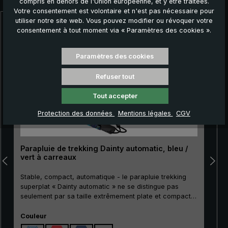
compris en dehors de l'Union européenne, et y être traitées.
Votre consentement est volontaire et n'est pas nécessaire pour
utiliser notre site web. Vous pouvez modifier ou révoquer votre
Ignorer la galerie de produits
consentement à tout moment via « Paramètres des cookies ».
Paramètres des cookies
Refuser tout
Tout accepter
Protection des données
Mentions légales
CGV
Parapluie de trekking Dainty automatic, bleu /
vert à carreaux
Stable, compact, automatique - le parapluie trekking
superplat « Dainty automatic » ne se distingue pas
seulement par sa taille extrêmement plate et compacte.
Son mât métallique particulièrement résistant à la
» est le premier ch
Sélectionnez
rupture ainsi que ses griffes stables en métal et en fibre
Couleur
de verre rendent le « Dainty automatic » extrêmement