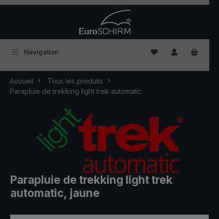
Passer au contenu principal
Vous avez 0 articles
Navigation
Accueil
Tous les produits
Parapluie de trekking light trek automatic
Parapluie de trekking light trek
automatic, jaune
Ignorer la galerie d'images