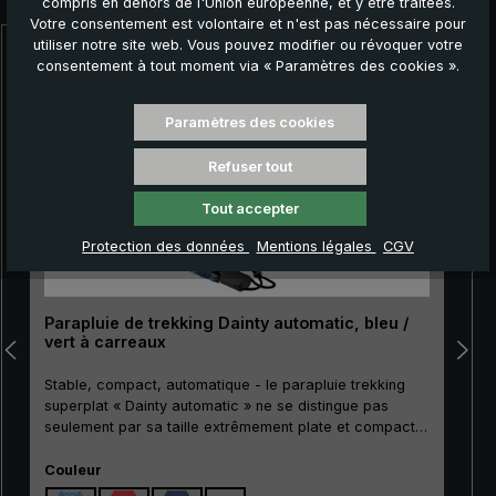
compris en dehors de l'Union européenne, et y être traitées.
Votre consentement est volontaire et n'est pas nécessaire pour
utiliser notre site web. Vous pouvez modifier ou révoquer votre
Ignorer la galerie de produits
consentement à tout moment via « Paramètres des cookies ».
Paramètres des cookies
Refuser tout
Tout accepter
Protection des données
Mentions légales
CGV
Parapluie de trekking Dainty automatic, bleu /
vert à carreaux
Stable, compact, automatique - le parapluie trekking
superplat « Dainty automatic » ne se distingue pas
seulement par sa taille extrêmement plate et compacte.
Son mât métallique particulièrement résistant à la
» est le premier ch
Sélectionnez
rupture ainsi que ses griffes stables en métal et en fibre
Couleur
de verre rendent le « Dainty automatic » extrêmement