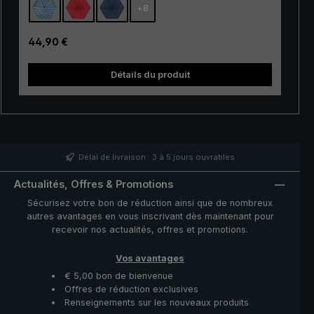
+
8
résistant. Grâce à son mécanisme
d'ouverture/fermeture automatique pratique, ce
parapluie de poche est de plus très facile à utiliser. Il
Prix régulier :
44,90 €
suffit d'appuyer sur un bouton pour ouvrir et refermer la
couverture du parapluie très rapidement en cas
Détails du produit
d'averse qui s'annonce.
trek 
Délai de livraison : 3 à 5 jours ouvrables
Actualités, Offres & Promotions
Sécurisez votre bon de réduction ainsi que de nombreux
autres avantages en vous inscrivant dès maintenant pour
recevoir nos actualités, offres et promotions.
Vos avantages
€ 5,00 bon de bienvenue
Offres de réduction exclusives
Renseignements sur les nouveaux produits