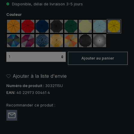
Disponible, délai de livraison 3-5 jours
Sélectionnez
Couleur
orange
rouge
bleu marine
noir
vert foncé
vert clair
bleu clair
jaune
bleu / vert
violet / rouge / gris
bleu / vert à carreaux
jaune / orange à carreaux
orange / jaune
noir, avec bandes réfléch
argent, protectio
Ajouter au panier
Ajouter à la liste d'envie
Numéro de produit :
3032115U
EAN:
40 22973 00461 4
Recommander ce produit :