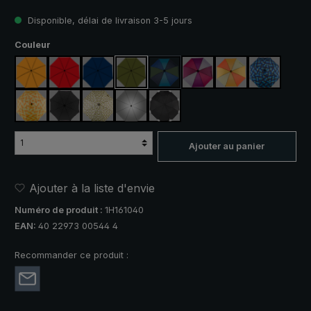
Disponible, délai de livraison 3-5 jours
Sélectionnez
Couleur
orange
rouge
bleu marine
vert olive
bleu / vert
violet / rouge / gris
orange / jaune
bleu / vert
(Cette option n'est pas disponible po
jaune / orange à carreaux
noir
camouflage
argent, protection UV 50+
noir, avec bandes réfléchissantes
Ajouter au panier
Ajouter à la liste d'envie
Numéro de produit :
1H161040
EAN:
40 22973 00544 4
Recommander ce produit :