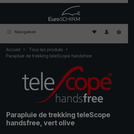
Passer au contenu principal
Vous avez 0 articles
Navigation
Accueil
Tous les produits
Parapluie de trekking teleScope handsfree
Parapluie de trekking teleScope
handsfree, vert olive