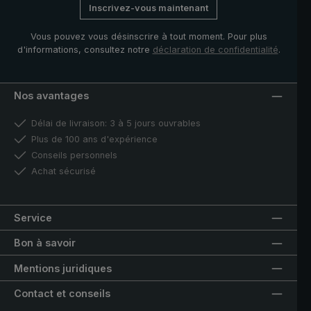
Inscrivez-vous maintenant
randonnée peut aussi être utilisé comme parapluie
normal en ville ou au quotidien.
Vous pouvez vous désinscrire à tout moment. Pour plus
d'informations, consultez notre
déclaration de confidentialité
.
Nos avantages
Délai de livraison: 3 à 5 jours ouvrables
Plus de 100 ans d'expérience
Conseils personnels
Achat sécurisé
Service
Bon à savoir
Mentions juridiques
Contact et conseils