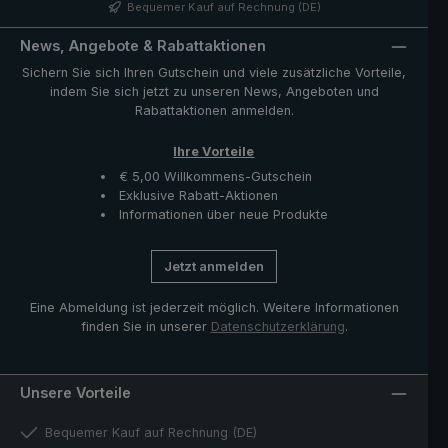
Regenschirm ein unverwechselbares Aussehen verleiht.
Bequemer Kauf auf Rechnung (DE)
Die im Lieferumfang enthaltene Hülle mit
Reißverschlussöffnung schützt den Schirm nach dem
News, Angebote & Rabattaktionen
Trocknen und komplettiert das exklusive Modell.
Sichern Sie sich Ihren Gutschein und viele zusätzliche Vorteile,
indem Sie sich jetzt zu unseren News, Angeboten und
Rabattaktionen anmelden.
Ihre Vorteile
€ 5,00 Willkommens-Gutschein
Exklusive Rabatt-Aktionen
Informationen über neue Produkte
Jetzt anmelden
Eine Abmeldung ist jederzeit möglich. Weitere Informationen
finden Sie in unserer
Datenschutzerklärung
.
Unsere Vorteile
Bequemer Kauf auf Rechnung (DE)