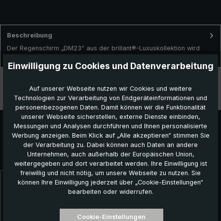
Beschreibung
Der Regenschirm „DM23“ aus der brillant®-Luxuskollektion wird
traditionell in liebevoller Handarbeit in Deutschland gefertig…
Mehr
Einwilligung zu Cookies und Datenverarbeitung
Technische Daten
Auf unserer Webseite nutzen wir Cookies und weitere
Technologien zur Verarbeitung von Endgeräteinformationen und
Besonderheiten
personenbezogenen Daten. Damit können wir die Funktionalität
unserer Webseite sicherstellen, externe Dienste einbinden,
Messungen und Analysen durchführen und Ihnen personalisierte
Werbung anzeigen. Beim Klick auf „Alle akzeptieren“ stimmen Sie
der Verarbeitung zu. Dabei können auch Daten an andere
Unternehmen, auch außerhalb der Europäischen Union,
Das könnte Ihnen auch gefallen:
weitergegeben und dort verarbeitet werden. Ihre Einwilligung ist
freiwillig und nicht nötig, um unsere Webseite zu nutzen. Sie
können Ihre Einwilligung jederzeit über „Cookie-Einstellungen“
Produktgalerie überspringen
bearbeiten oder widerrufen.
Cookie-Einstellungen