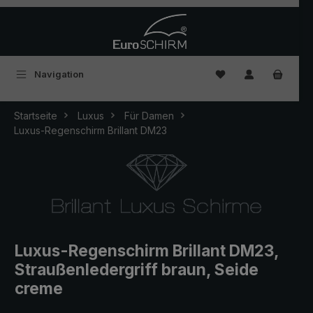
Zum Hauptinhalt springen
Du hast 0 Produkte
Navigation
Startseite
Luxus
Für Damen
Luxus-Regenschirm Brillant DM23
Luxus-Regenschirm Brillant DM23,
Straußenledergriff braun, Seide
creme