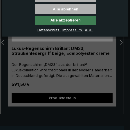
Alle ablehnen
Alle akzeptieren
Datenschutz
Impressum
AGB
Luxus-Regenschirm Brillant DM23,
Straußenledergriff beige, Edelpolyester creme
Der Regenschirm „DM23“ aus der brillant®-
Luxuskollektion wird traditionell in liebevoller Handarbeit
in Deutschland gefertigt. Die ausgewählten Materialien
und die erstklassige Verarbeitung machen den Damen-
Regulärer Preis:
591,50 €
Luxus-Regenschirm zu einer Anschaffung fürs Leben.
Echtvergoldung der Gestellteile Stock, Spitze, Krone und
Schieber. Das Schirmdach ist aus europäischem
Sch
Produktdetails
Edelpolyester hergestellt und besitzt eine angenehme
Größe. Liebevoll ist der Rundhakengriff mit dem
wertvollen Straußenleder ummantelt. Das weiche
Straußenleder zeichnet sich aus durch sein
charakteristisch genopptes Muster, welches dem