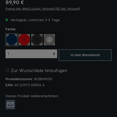
Regulärer Preis:
89,90 €
Preise inkl. MwSt zuzügl. Versand (DE inkl. Versand)
Verfügbar, Lieferzeit 3-5 Tage
auswählen
Farbe
marineblau
rot
schwarz
silber, UV-Schutz 50+
In den Warenkorb
Zur Wunschliste hinzufügen
Produktnummer:
W2BH9050
EAN:
40 22973 00834 6
Dieses Produkt weiterempfehlen: