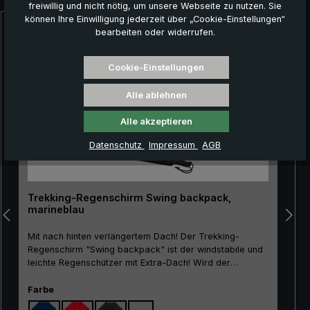
freiwillig und nicht nötig, um unsere Webseite zu nutzen. Sie
können Ihre Einwilligung jederzeit über „Cookie-Einstellungen“
bearbeiten oder widerrufen.
Produktgalerie überspringen
Cookie-Einstellungen
Alle ablehnen
Alle akzeptieren
Datenschutz
Impressum
AGB
Trekking-Regenschirm Swing backpack,
marineblau
Mit nach hinten verlängertem Dach! Der Trekking-
Regenschirm "Swing backpack" ist der windstabile und
leichte Regenschützer mit Extra-Dach! Wird der
Stockschirm über den Sicherheitsschieber geöffnet,
verlängert sich an den hinteren drei Segmenten
auswählen
Farbe
automatisch das Dach. Dieser zusätzliche Bezug deckt