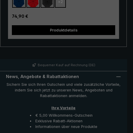
+
2
den Raum zwischen Rücken und Rucksack perfekt ab,
sodass kein Regen mehr dazwischen tropfen kann. Beim
Schließen des Schirms fährt der verlängerte Bezug
Regulärer Preis:
74,90 €
automatisch nach innen wieder ein, damit dieser nicht
mehr sichtbar ist.
Produktdetails
Bequemer Kauf auf Rechnung (DE)
News, Angebote & Rabattaktionen
Sichern Sie sich Ihren Gutschein und viele zusätzliche Vorteile,
indem Sie sich jetzt zu unseren News, Angeboten und
Rabattaktionen anmelden.
Ihre Vorteile
€ 5,00 Willkommens-Gutschein
Exklusive Rabatt-Aktionen
Informationen über neue Produkte