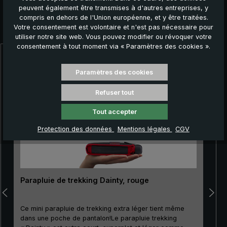
peuvent également être transmises à d'autres entreprises, y
compris en dehors de l'Union européenne, et y être traitées.
Autres produits que vous pourriez aimer :
Votre consentement est volontaire et n'est pas nécessaire pour
utiliser notre site web. Vous pouvez modifier ou révoquer votre
consentement à tout moment via « Paramètres des cookies ».
Ignorer la galerie de produits
Paramètres des cookies
Refuser tout
Tout accepter
Protection des données
Mentions légales
CGV
Parapluie de trekking Dainty, rouge
Ce mini parapluie de trekking extra léger tient même
dans une poche de pantalon!Le parapluie trekking