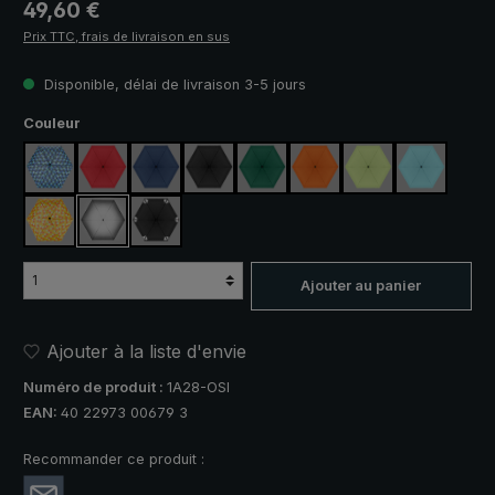
Prix régulier :
49,60 €
Prix TTC, frais de livraison en sus
Disponible, délai de livraison 3-5 jours
Sélectionnez
Couleur
bleu / vert à carreaux
rouge
bleu marine
noir
vert foncé
orange
vert clair
bleu clair
jaune / orange à carreaux
argent, protection UV 50+
noir, avec bandes réfléchissantes
Ajouter au panier
Ajouter à la liste d'envie
Numéro de produit :
1A28-OSI
EAN:
40 22973 00679 3
Recommander ce produit :