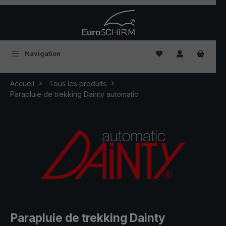
Passer au contenu principal
Vous avez 0 articles
Navigation
Accueil
Tous les produits
Parapluie de trekking Dainty automatic
Parapluie de trekking Dainty