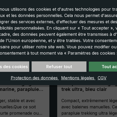
nous utilisons des cookies et d'autres technologies pour tra
aux et les données personnelles. Cela nous permet d'assurer
tégrer des services externes, d'effectuer des mesures et de
licités personnalisées. En cliquant sur « Tout accepter »,
cadre, des données peuvent également être transmises à d'
e l'Union européenne, et y être traitées. Votre consenteme
saire pour utiliser notre site web. Vous pouvez modifier o
onsentement à tout moment via « Paramètres des cookies 
s des cookies
Refuser tout
Tout a
Protection des données
Mentions légales
CGV
de trekking light
Parapluie de trekking li
 marine, parapluie
trek ultra, bleu clair
 manuel, compact,
sole
er, stable et avec
Compact, extrêmement lége
uelles.Que ce soit
avec baleines manuelles. C
ourte promenade ou
parapluie trekking ultra lége