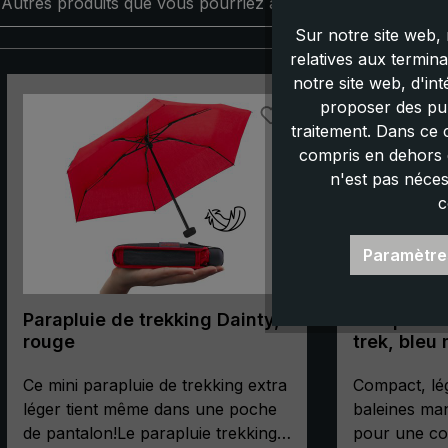
Autres produits que vous pourriez aimer :
Sur notre site web, 
relatives aux termin
notre site web, d'in
Ignorer la galerie de produits
proposer des pub
traitement. Dans ce 
compris en dehors d
n'est pas néces
c
Paramètre
Parapluie de trekking Dainty,
Parapluie 
rouge
trek, bleu
de poche,
Ce mini parapluie de trekking extra
avec bous
Compact, lég
léger tient même dans une poche
baleines man
de pantalon!Le parapluie trekking
pour une c