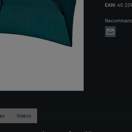
EAN:
40 22
Recommande
ues
Vidéos