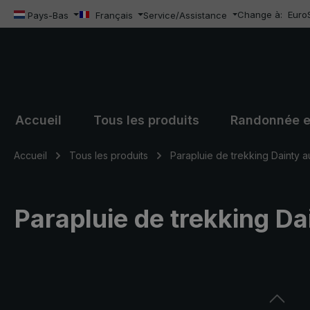
Change à:
Euro
sser au contenu principal
Passer à la recherche
Passer à la navigation principale
Pays-Bas
Français
Service/Assistance
Accueil
Tous les produits
Randonnée e
Accueil
Tous les produits
Parapluie de trekking Dainty a
Parapluie de trekking Da