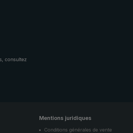
er se
pratique répond aux plus hautes
attentes en matière de stabilité et
.
de fonctionnalité, même en cas de
conditions d'utilisation difficiles.
s, consultez
Mentions juridiques
Conditions générales de vente