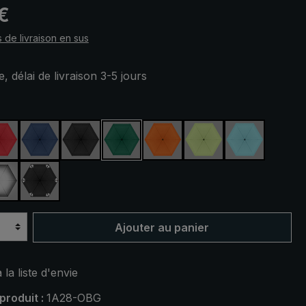
 :
€
s de livraison en sus
, délai de livraison 3-5 jours
ez
ert à carreaux
rouge
bleu marine
noir
vert foncé
orange
vert clair
bleu clair
 orange à carreaux
argent, protection UV 50+
noir, avec bandes réfléchissantes
Ajouter au panier
 la liste d'envie
produit :
1A28-OBG