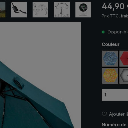
Prix régulier
44,90 
Prix TTC, frai
Disponible
Sélectionn
Couleur
bleu / v
jaune /
Ajouter à
Numéro de 