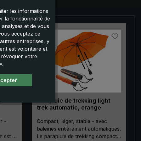
iter les informations
 la fonctionnalité de
s analyses et de vous
 vous acceptez ce
autres entreprises, y
nt est volontaire et
u révoquer votre
».
ccepter
ght
Parapluie de trekking light
trek automatic, orange
r -
Compact, léger, stable - avec
e
baleines entièrement automatiques.
r est le
Le parapluie de trekking compact «