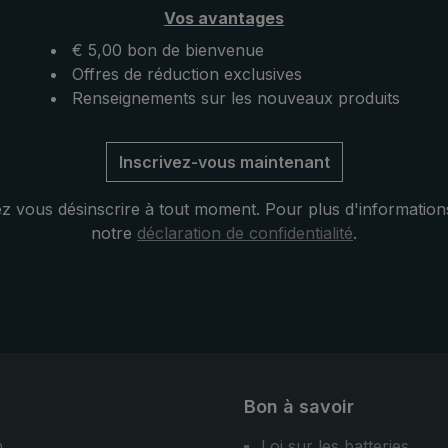
haine pluie. Ouvert, ce
parapluie automatique de p
Vos avantages
 poche ultraléger se
pratique répond aux plus h
 ailleurs par sa
attentes en matière de stabili
€ 5,00 bon de bienvenue
 taille pratique.
de fonctionnalité, même en 
Offres de réduction exclusives
conditions d'utilisation diffici
Renseignements sur les nouveaux produits
Inscrivez-vous maintenant
 vous désinscrire à tout moment. Pour plus d'information
notre
déclaration de confidentialité
.
Bon à savoir
n
Loi sur les batteries