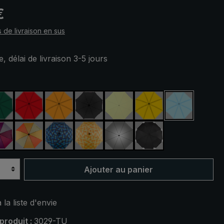
 :
€
s de livraison en sus
, délai de livraison 3-5 jours
ez
rine
vert foncé
rouge
orange
noir
vert clair
jaune
bleu clair
ert
violet / rouge / gris
orange / jaune
bleu / vert à carreaux
jaune / orange à carreaux
argent, protection UV 50+
noir, avec bandes r
Ajouter au panier
 la liste d'envie
produit :
3029-TU