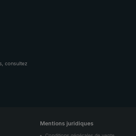
oche
rainuré de la poignée offre une
autes
bonne prise en main. La toile
té et
résistante en polyester est
cas de
hydrofuge et sèche rapidement
les.
après la pluie. La housse de
protection dispose d' une
ouverture ovale pratique. Ainsi, le
parapluie de poche
peut être rangé très rapidement
s, consultez
après la pluie. Design,
fonctionnalité et confort : le
parapluie de ville 3070 est votre
compagnon sportif et élégant ainsi
que fiable, lorsqu'il pleut.
Mentions juridiques
Conditions générales de vente