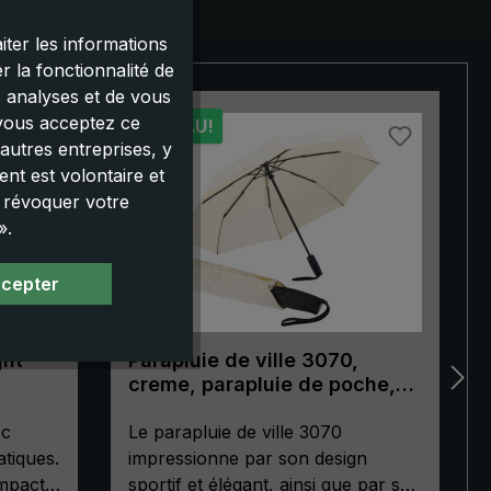
iter les informations
 la fonctionnalité de
s analyses et de vous
 vous acceptez ce
NOUVEAU!
autres entreprises, y
nt est volontaire et
u révoquer votre
».
ccepter
ght
Parapluie de ville 3070,
creme, parapluie de poche,
automatique, poignée de
ec
forme ergonomique
Le parapluie de ville 3070
tiques.
impressionne par son design
mpact «
sportif et élégant, ainsi que par sa