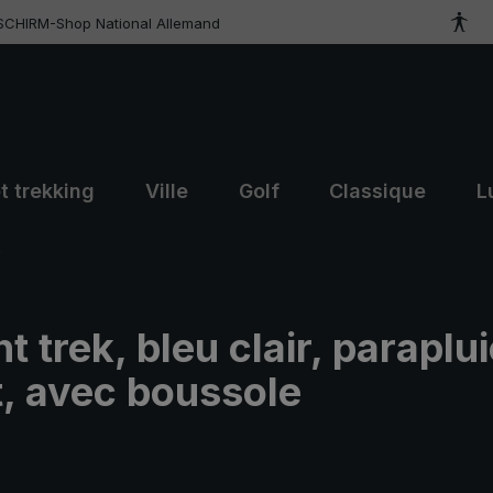
SCHIRM-Shop National Allemand
t trekking
Ville
Golf
Classique
L
k
t trek, bleu clair, paraplu
, avec boussole