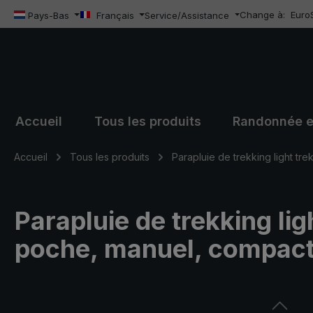
Change à:
Euro
sser au contenu principal
Passer à la recherche
Passer à la navigation principale
Pays-Bas
Français
Service/Assistance
Accueil
Tous les produits
Randonnée e
Accueil
Tous les produits
Parapluie de trekking light tre
Parapluie de trekking ligh
poche, manuel, compact