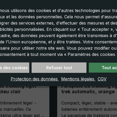
nous utilisons des cookies et d'autres technologies pour tra
aux et les données personnelles. Cela nous permet d'assurer
tégrer des services externes, d'effectuer des mesures et de
licités personnalisées. En cliquant sur « Tout accepter »,
cadre, des données peuvent également être transmises à d'
e l'Union européenne, et y être traitées. Votre consenteme
saire pour utiliser notre site web. Vous pouvez modifier o
onsentement à tout moment via « Paramètres des cookies 
s des cookies
Refuser tout
Tout a
Protection des données
Mentions légales
CGV
de trekking light
Parapluie de trekking li
bleu clair
trek automatic, orange
trêmement léger -
Compact, léger, stable - av
es manuelles. Ce
baleines entièrement automa
kking ultra léger est le
Le parapluie de trekking co