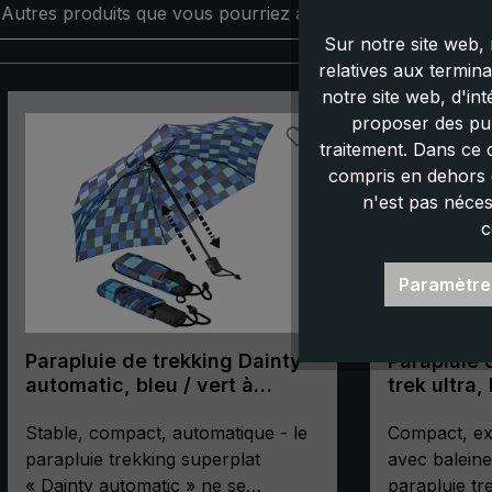
Autres produits que vous pourriez aimer :
Sur notre site web, 
relatives aux termin
notre site web, d'in
Ignorer la galerie de produits
proposer des pub
traitement. Dans ce 
compris en dehors d
n'est pas néces
c
Paramètre
Parapluie de trekking Dainty
Parapluie 
automatic, bleu / vert à
trek ultra, 
carreaux
Stable, compact, automatique - le
Compact, ex
parapluie trekking superplat
avec balein
« Dainty automatic » ne se
parapluie tre