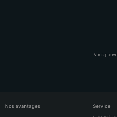
pour la proc
parapluie de
distingue par
couverture de
Vous pouvez
Nos avantages
Service
Expéditio