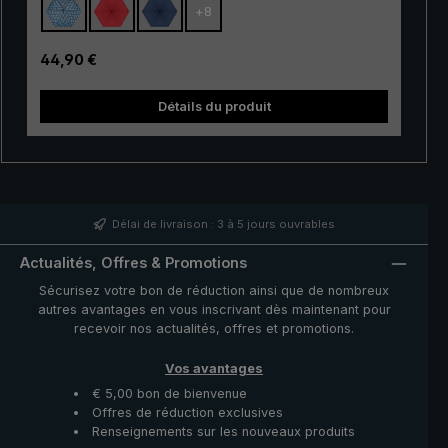
+
8
résistant. Grâce à son mécanisme
d'ouverture/fermeture automatique pratique, ce
parapluie de poche est de plus très facile à utiliser. Il
Prix régulier :
44,90 €
suffit d'appuyer sur un bouton pour ouvrir et refermer la
tre
couverture du parapluie très rapidement en cas
Détails du produit
d'averse qui s'annonce.
Délai de livraison : 3 à 5 jours ouvrables
Actualités, Offres & Promotions
Sécurisez votre bon de réduction ainsi que de nombreux
autres avantages en vous inscrivant dès maintenant pour
recevoir nos actualités, offres et promotions.
Vos avantages
€ 5,00 bon de bienvenue
Offres de réduction exclusives
Renseignements sur les nouveaux produits