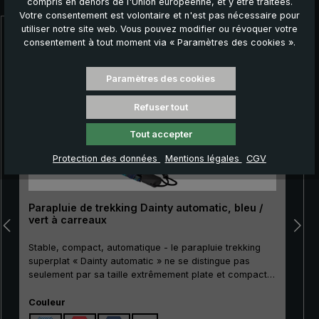
compris en dehors de l'Union européenne, et y être traitées.
Votre consentement est volontaire et n'est pas nécessaire pour
utiliser notre site web. Vous pouvez modifier ou révoquer votre
Ignorer la galerie de produits
consentement à tout moment via « Paramètres des cookies ».
Paramètres des cookies
Refuser tout
Tout accepter
Protection des données
Mentions légales
CGV
Parapluie de trekking Dainty automatic, bleu /
vert à carreaux
Stable, compact, automatique - le parapluie trekking
superplat « Dainty automatic » ne se distingue pas
seulement par sa taille extrêmement plate et compacte.
Son mât métallique particulièrement résistant à la
Sélectionnez
rupture ainsi que ses griffes stables en métal et en fibre
Couleur
de verre rendent le « Dainty automatic » extrêmement