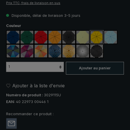
Prix TTC, frais de livraison en sus
Disponible, délai de livraison 3-5 jours
Sélectionnez
Couleur
bleu marine
vert foncé
rouge
orange
noir
vert clair
jaune
bleu clair
bleu / vert
violet / rouge / gris
orange / jaune
bleu / vert à carreaux
jaune / orange à carreaux
argent, protection UV 50+
noir, avec bandes 
Ajouter au panier
Ajouter à la liste d'envie
Numéro de produit :
3029115U
EAN:
40 22973 00446 1
Recommander ce produit :