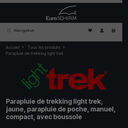
Passer au contenu principal
Vous avez 0 articles
Navigation
Accueil
Tous les produits
Parapluie de trekking light trek
Parapluie de trekking light trek,
jaune, parapluie de poche, manuel,
compact, avec boussole