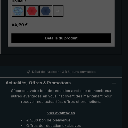
Sélectionnez
rupture ainsi que ses griffes stables en métal et en fibre
Couleur
de verre rendent le « Dainty automatic » extrêmement
+
8
résistant. Grâce à son mécanisme
d'ouverture/fermeture automatique pratique, ce
parapluie de poche est de plus très facile à utiliser. Il
Prix régulier :
44,90 €
suffit d'appuyer sur un bouton pour ouvrir et refermer la
tre
couverture du parapluie très rapidement en cas
Détails du produit
d'averse qui s'annonce.
Délai de livraison : 3 à 5 jours ouvrables
Actualités, Offres & Promotions
Sécurisez votre bon de réduction ainsi que de nombreux
autres avantages en vous inscrivant dès maintenant pour
recevoir nos actualités, offres et promotions.
Vos avantages
€ 5,00 bon de bienvenue
Offres de réduction exclusives