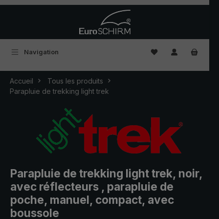
Passer au contenu principal
Vous avez 0 articles
Navigation
Accueil
Tous les produits
Parapluie de trekking light trek
Parapluie de trekking light trek, noir,
avec réflecteurs , parapluie de
poche, manuel, compact, avec
boussole