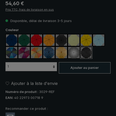
Prix régulier :
54,60 €
Prix TTC, frais de livraison en sus
Disponible, délai de livraison 3-5 jours
Sélectionnez
Couleur
bleu marine
vert foncé
rouge
orange
noir
vert clair
jaune
bleu clair
bleu / vert
violet / rouge / gris
orange / jaune
bleu / vert à carreaux
jaune / orange à carreaux
argent, protection UV 50+
noir, avec bandes 
Ajouter au panier
Ajouter à la liste d'envie
Numéro de produit :
3029-REF
EAN:
40 22973 00718 9
Recommander ce produit :