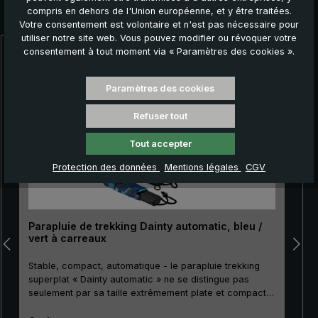
compris en dehors de l'Union européenne, et y être traitées.
Autres produits que vous pourriez aimer :
Votre consentement est volontaire et n'est pas nécessaire pour
utiliser notre site web. Vous pouvez modifier ou révoquer votre
consentement à tout moment via « Paramètres des cookies ».
Ignorer la galerie de produits
Paramètres des cookies
Refuser tout
Tout accepter
Protection des données
Mentions légales
CGV
Parapluie de trekking Dainty automatic, bleu /
vert à carreaux
Stable, compact, automatique - le parapluie trekking
superplat « Dainty automatic » ne se distingue pas
seulement par sa taille extrêmement plate et compacte.
Son mât métallique particulièrement résistant à la